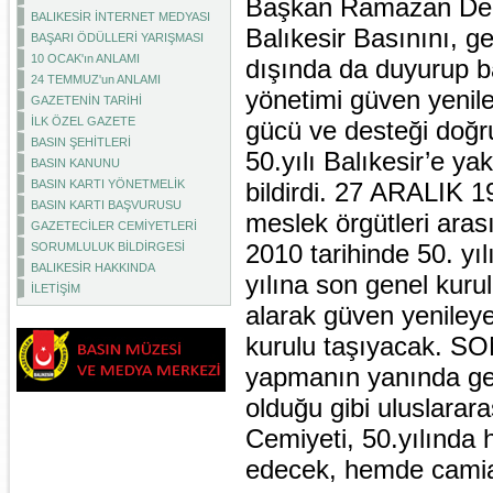
Başkan Ramazan Demir
BALIKESİR İNTERNET MEDYASI
Balıkesir Basınını, ger
BAŞARI ÖDÜLLERİ YARIŞMASI
10 OCAK'ın ANLAMI
dışında da duyurup b
24 TEMMUZ'un ANLAMI
yönetimi güven yenil
GAZETENİN TARİHİ
İLK ÖZEL GAZETE
gücü ve desteği doğ
BASIN ŞEHİTLERİ
50.yılı Balıkesir’e ya
BASIN KANUNU
BASIN KARTI YÖNETMELİK
bildirdi. 27 ARALIK
BASIN KARTI BAŞVURUSU
meslek örgütleri aras
GAZETECİLER CEMİYETLERİ
2010 tarihinde 50. yıl
SORUMLULUK BİLDİRGESİ
BALIKESİR HAKKINDA
yılına son genel kur
İLETİŞİM
alarak güven yenile
kurulu taşıyacak. SON
yapmanın yanında gerç
olduğu gibi uluslarar
Cemiyeti, 50.yılında
edecek, hemde camia