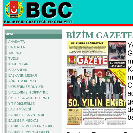
BİZİM GAZETE
MENÜ
ANASAYFA
Y
HABERLER
G
TARİHÇE
TÜZÜK
m
KURUCULAR
K
BAŞKANLAR
m
BAŞKANIN MESAJI
YÖNETİM KURULU
C
ÜYELERİMİZE DUYURU
a
ÜYELERİMİZİN DİKKATİNE
ÜYELİK BAŞVURU FORMU
g
YİTİRDİKLERİMİZ
d
BASIN MÜZESİ
BALIKESİR BASIN TARİHİ
b
BALIKESİR MEDYASI
BALIKESİR MEDYA PROTOKOL
BALIKESİR MEDYA LİNKLERİ