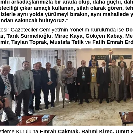
mlu arkadaşlarımızla bir arada olup, daha güçlü, daha
teciliği çıkar amaçlı kullanan, silah olarak gören, te
sizlerle aynı yolda yürümeyi bırakın, aynı mahallede
ından sakıncalı buluyoruz.
"
kesir Gazeteciler Cemiyeti'nin Yönetim Kurulu'nda ise
Do
r, Tarık Sürmelioğlu, Miraç Kaya, Gökçen Kabay, M
mir, Taylan Toprak, Mustafa Tetik
ve
Fatih Emrah Er
tleme Kurulu'na
Emrah Çakmak, Rahmi Kireç, Umut 