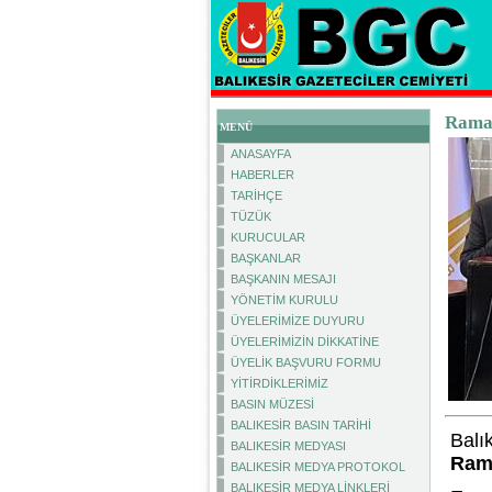
Ramaz
MENÜ
ANASAYFA
HABERLER
TARİHÇE
TÜZÜK
KURUCULAR
BAŞKANLAR
BAŞKANIN MESAJI
YÖNETİM KURULU
ÜYELERİMİZE DUYURU
ÜYELERİMİZİN DİKKATİNE
ÜYELİK BAŞVURU FORMU
YİTİRDİKLERİMİZ
BASIN MÜZESİ
BALIKESİR BASIN TARİHİ
Balı
BALIKESİR MEDYASI
Ram
BALIKESİR MEDYA PROTOKOL
BALIKESİR MEDYA LİNKLERİ