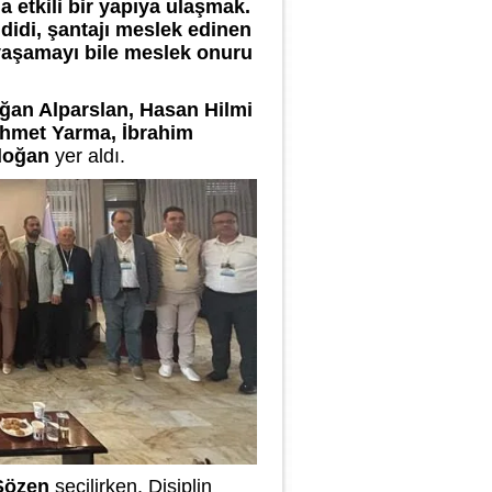
 etkili bir yapıya ulaşmak.
hdidi, şantajı meslek edinen
 yaşamayı bile meslek onuru
ğan Alparslan, Hasan Hilmi
ehmet Yarma, İbrahim
doğan
yer aldı.
Sözen
seçilirken, Disiplin