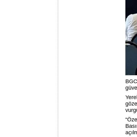
BGC
güve
Yere
göze
vurg
"Öze
Basın
açıl