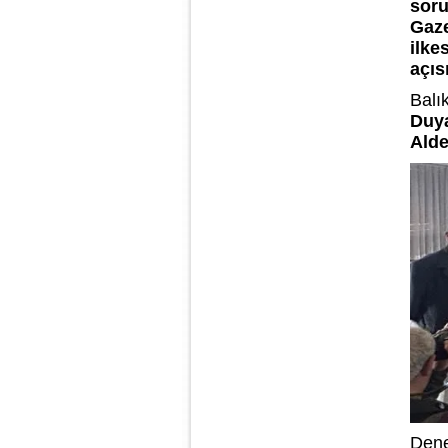
soru
Gaze
ilke
açıs
Balı
Duya
Alde
Dene