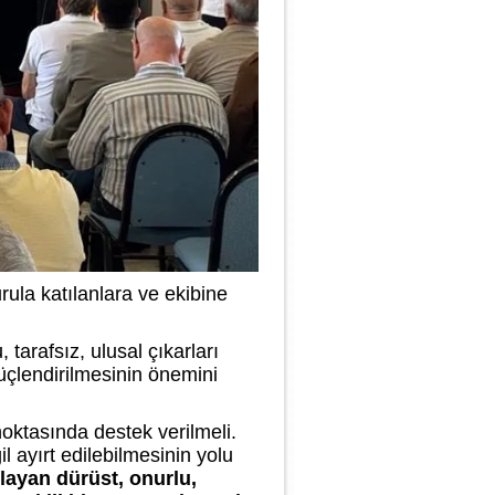
ula katılanlara ve ekibine
tarafsız, ulusal çıkarları
güçlendirilmesinin önemini
 noktasında destek verilmeli.
l ayırt edilebilmesinin yolu
layan dürüst, onurlu,