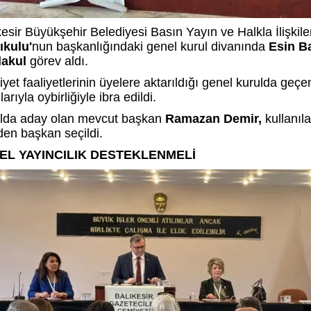
kesir Büyükşehir Belediyesi Basın Yayın ve Halkla İlişkil
ıkulu'
nun başkanlığındaki genel kurul divanında
Esin B
dakul
görev aldı.
yet faaliyetlerinin üyelere aktarıldığı genel kurulda ge
larıyla oybirliğiyle ibra edildi.
lda aday olan mevcut başkan
Ramazan Demir,
kullanıl
den başkan seçildi.
EL YAYINCILIK DESTEKLENMELİ