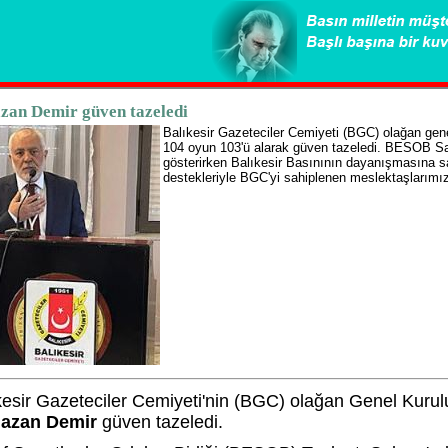
an Demir güven tazeledi
Balıkesir Gazeteciler Cemiyeti (BGC) olağan gen
104 oyun 103'ü alarak güven tazeledi. BESOB Sal
gösterirken Balıkesir Basınının dayanışmasına 
destekleriyle BGC'yi sahiplenen meslektaşlarımız
kesir Gazeteciler Cemiyeti'nin (BGC) olağan Genel Kur
azan Demir
güven tazeledi.