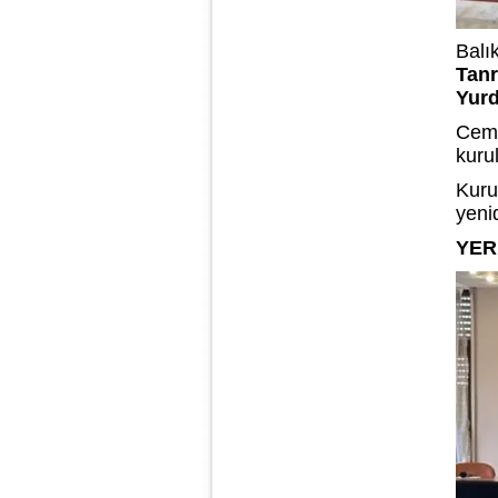
Balı
Tanr
Yur
Cemi
kurul
Kuru
yeni
YER