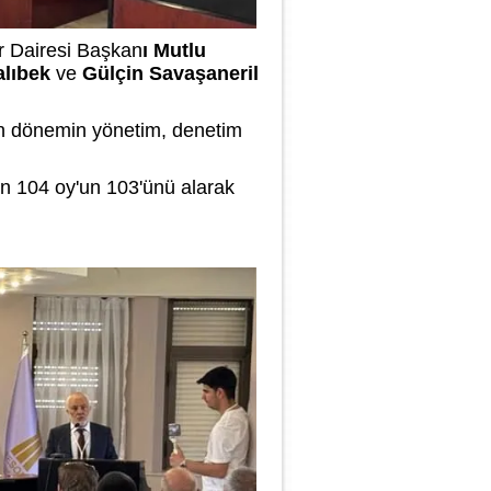
er Dairesi Başkan
ı Mutlu
alıbek
ve
Gülçin Savaşaneril
çen dönemin yönetim, denetim
an 104 oy'un 103'ünü alarak