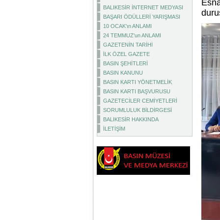
Esna
BALIKESİR İNTERNET MEDYASI
duru
BAŞARI ÖDÜLLERİ YARIŞMASI
10 OCAK'ın ANLAMI
24 TEMMUZ'un ANLAMI
GAZETENİN TARİHİ
İLK ÖZEL GAZETE
BASIN ŞEHİTLERİ
BASIN KANUNU
BASIN KARTI YÖNETMELİK
BASIN KARTI BAŞVURUSU
GAZETECİLER CEMİYETLERİ
SORUMLULUK BİLDİRGESİ
BALIKESİR HAKKINDA
İLETİŞİM