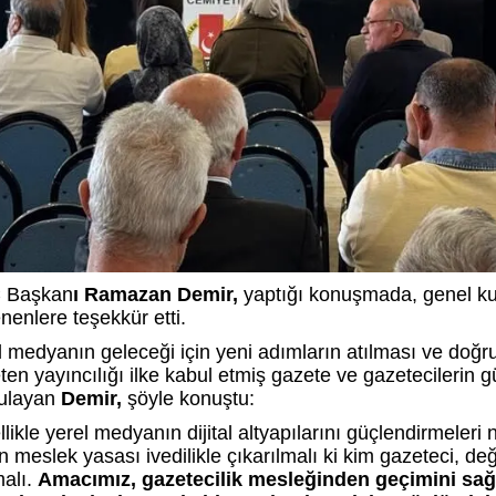
 Başkan
ı Ramazan Demir,
yaptığı konuşmada, genel kur
nenlere teşekkür etti.
l medyanın geleceği için yeni adımların atılması ve doğru, 
ten yayıncılığı ilke kabul etmiş gazete ve gazetecilerin 
ulayan
Demir,
şöyle konuştu:
llikle yerel medyanın dijital altyapılarını güçlendirmeleri
 meslek yasası ivedilikle çıkarılmalı ki kim gazeteci, deği
malı.
Amacımız, gazetecilik mesleğinden geçimini sağ