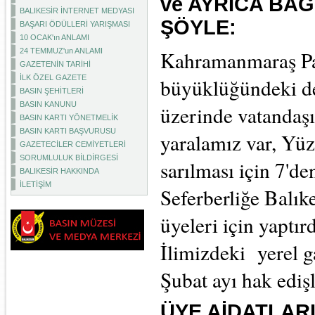
ve AYRICA BA
BALIKESİR İNTERNET MEDYASI
ŞÖYLE:
BAŞARI ÖDÜLLERİ YARIŞMASI
10 OCAK'ın ANLAMI
24 TEMMUZ'un ANLAMI
Kahramanmaraş Paz
GAZETENİN TARİHİ
İLK ÖZEL GAZETE
büyüklüğündeki de
BASIN ŞEHİTLERİ
BASIN KANUNU
üzerinde vatandaşı
BASIN KARTI YÖNETMELİK
BASIN KARTI BAŞVURUSU
yaralamız var, Yüzb
GAZETECİLER CEMİYETLERİ
SORUMLULUK BİLDİRGESİ
sarılması için 7'd
BALIKESİR HAKKINDA
İLETİŞİM
Seferberliğe Balıke
üyeleri için yaptır
İlimizdeki yerel 
Şubat ayı hak edi
ÜYE AİDATLAR