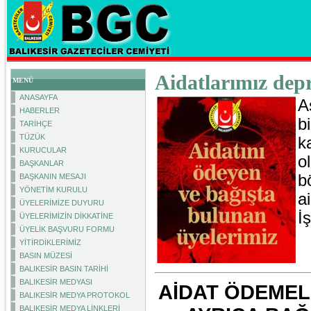
Aidatlarımız dep
MENÜ
ANASAYFA
A
HABERLER
b
TARİHÇE
TÜZÜK
k
KURUCULAR
o
BAŞKANLAR
b
BAŞKANIN MESAJI
YÖNETİM KURULU
a
ÜYELERİMİZE DUYURU
İ
ÜYELERİMİZİN DİKKATİNE
ÜYELİK BAŞVURU FORMU
YİTİRDİKLERİMİZ
BASIN MÜZESİ
BALIKESİR BASIN TARİHİ
BALIKESİR MEDYASI
AİDAT ÖDEMEL
BALIKESİR MEDYA PROTOKOL
BALIKESİR MEDYA LİNKLERİ