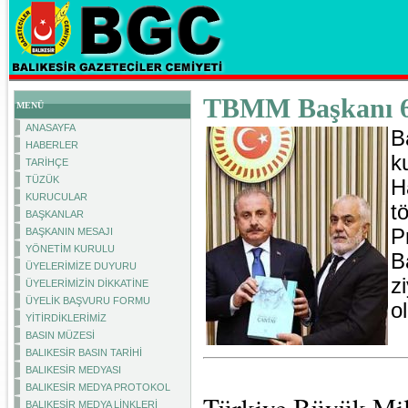
TBMM Başkanı 6
MENÜ
ANASAYFA
B
HABERLER
k
TARİHÇE
TÜZÜK
H
KURUCULAR
t
BAŞKANLAR
P
BAŞKANIN MESAJI
YÖNETİM KURULU
B
ÜYELERİMİZE DUYURU
z
ÜYELERİMİZİN DİKKATİNE
ÜYELİK BAŞVURU FORMU
o
YİTİRDİKLERİMİZ
BASIN MÜZESİ
BALIKESİR BASIN TARİHİ
BALIKESİR MEDYASI
BALIKESİR MEDYA PROTOKOL
Türkiye Büyük Mil
BALIKESİR MEDYA LİNKLERİ