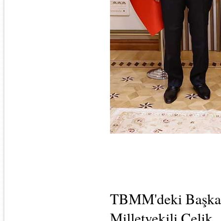
TBMM'deki Başkanl
Milletvekili Çelik