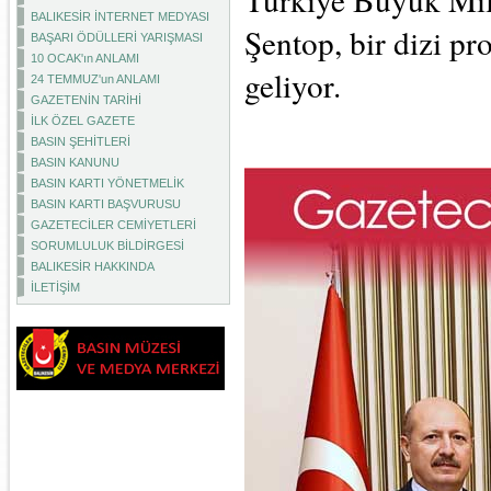
BALIKESİR İNTERNET MEDYASI
Şentop, bir dizi p
BAŞARI ÖDÜLLERİ YARIŞMASI
10 OCAK'ın ANLAMI
geliyor.
24 TEMMUZ'un ANLAMI
GAZETENİN TARİHİ
İLK ÖZEL GAZETE
BASIN ŞEHİTLERİ
BASIN KANUNU
BASIN KARTI YÖNETMELİK
BASIN KARTI BAŞVURUSU
GAZETECİLER CEMİYETLERİ
SORUMLULUK BİLDİRGESİ
BALIKESİR HAKKINDA
İLETİŞİM