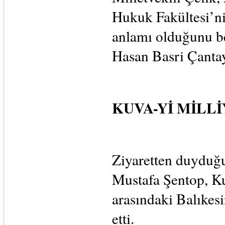
Hukuk Fakültesi’nin
anlamı olduğunu bel
Hasan Basri Çantay
KUVA-Yİ MİLL
Ziyaretten duyduğ
Mustafa Şentop, Ku
arasındaki Balıkes
etti.