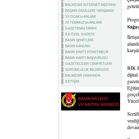
BALIKESİR İNTERNET MEDYASI
getiri
BAŞARI ÖDÜLLERİ YARIŞMASI
10 OCAK'ın ANLAMI
Progr
24 TEMMUZ'un ANLAMI
Sağa
GAZETENİN TARİHİ
İLK ÖZEL GAZETE
İleti
BASIN ŞEHİTLERİ
alanda
BASIN KANUNU
karşıl
BASIN KARTI YÖNETMELİK
BASIN KARTI BAŞVURUSU
GAZETECİLER CEMİYETLERİ
BİK B
SORUMLULUK BİLDİRGESİ
dijita
BALIKESİR HAKKINDA
gazet
İLETİŞİM
Eğiti
gerçe
Yücel
Serti
verdiğ
devam