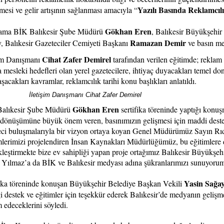
Yazılı Basında Reklamcılığ
lmesi ve gelir artışının sağlanması amacıyla “
Gökhan Eren
ama BİK Balıkesir Şube Müdürü
, Balıkesir Büyükşehir
Ramazan Demir
y, Balıkesir Gazeteciler Cemiyeti Başkanı
ve basın me
Cihat Zafer Demirel
şim Danışmanı
tarafından verilen eğitimde; reklam
 mesleki hedefleri olan yerel gazetecilere, ihtiyaç duyacakları temel don
aşacakları kavramlar, reklamcılık tarihi konu başlıkları anlatıldı.
İletişim Danışmanı Cihat Zafer Demirel
Gökhan Eren
alıkesir Şube Müdürü
sertifika töreninde yaptığı konu
l dönüşümüne büyük önem veren, basınımızın gelişmesi için maddi destek
eci buluşmalarıyla bir vizyon ortaya koyan Genel Müdürümüz Sayın Rı
mlerimizi projelendiren İnsan Kaynakları Müdürlüğümüz, bu eğitimler
kleştirmekte bize ev sahipliği yapan proje ortağımız Balıkesir Büyükşe
 Yılmaz’a da BİK ve Balıkesir medyası adına şükranlarımızı sunuyorum
Yasin Sağa
fika töreninde konuşan Büyükşehir Belediye Başkan Vekili
i destek ve eğitimler için teşekkür ederek Balıkesir’de medyanın gelişme
 edeceklerini söyledi.