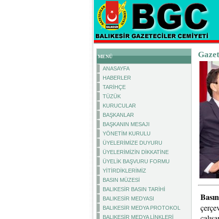
Gazet
MENÜ
ANASAYFA
HABERLER
TARİHÇE
TÜZÜK
KURUCULAR
BAŞKANLAR
BAŞKANIN MESAJI
YÖNETİM KURULU
ÜYELERİMİZE DUYURU
ÜYELERİMİZİN DİKKATİNE
ÜYELİK BAŞVURU FORMU
YİTİRDİKLERİMİZ
BASIN MÜZESİ
BALIKESİR BASIN TARİHİ
Bası
BALIKESİR MEDYASI
çerçe
BALIKESİR MEDYA PROTOKOL
çalışa
BALIKESİR MEDYA LİNKLERİ