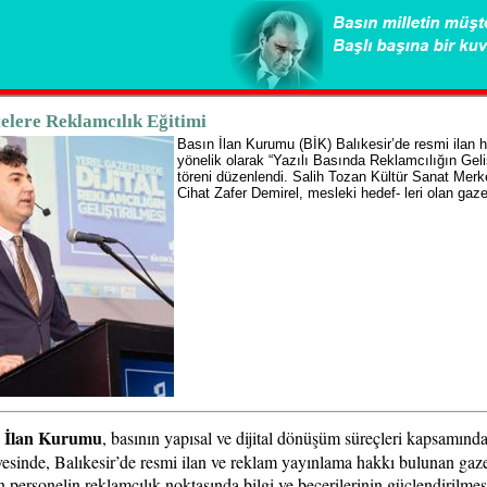
elere Reklamcılık Eğitimi
Basın İlan Kurumu (BİK) Balıkesir’de resmi ilan h
yönelik olarak “Yazılı Basında Reklamcılığın Gelişt
töreni düzenlendi. Salih Tozan Kültür Sanat Mer
Cihat Zafer Demirel, mesleki hedef- leri olan gazet
n İlan Kurumu
, basının yapısal ve dijital dönüşüm süreçleri kapsamınd
vesinde, Balıkesir’de resmi ilan ve reklam yayınlama hakkı bulunan gaz
n personelin reklamcılık noktasında bilgi ve becerilerinin güçlendirilmes