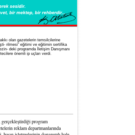
akkı olan gazetelerin temsilcilerine
i- rilmesi” eğitimi ve eğitimin sertifika
kezin- deki programda İletişim Danışmanı
ecilere önemli ip uçları verdi.
a gerçekleştirdiği program
etelerin reklam departmanlarında
i, basın işletmelerinin donanımlı hale