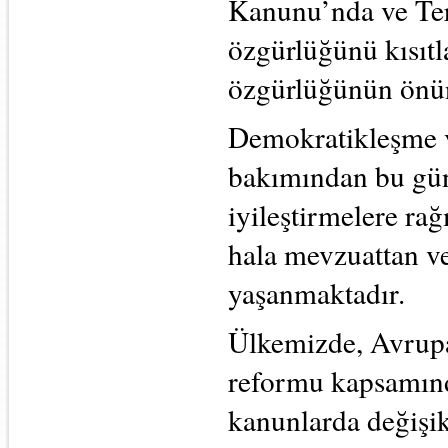
Kanunu’nda ve Ter
özgürlüğünü kısıtl
özgürlüğünün önü
Demokratikleşme v
bakımından bu gün
iyileştirmelere ra
hala mevzuattan v
yaşanmaktadır.
Ülkemizde, Avrupa
reformu kapsamınd
kanunlarda değişik