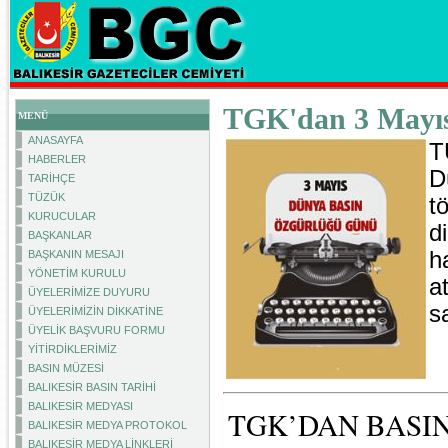
TGK'dan 3 Mayıs
MENÜ
ANASAYFA
T
HABERLER
D
TARİHÇE
TÜZÜK
t
KURUCULAR
d
BAŞKANLAR
h
BAŞKANIN MESAJI
YÖNETİM KURULU
a
ÜYELERİMİZE DUYURU
s
ÜYELERİMİZİN DİKKATİNE
ÜYELİK BAŞVURU FORMU
YİTİRDİKLERİMİZ
BASIN MÜZESİ
BALIKESİR BASIN TARİHİ
BALIKESİR MEDYASI
TGK’DAN BASI
BALIKESİR MEDYA PROTOKOL
BALIKESİR MEDYA LİNKLERİ