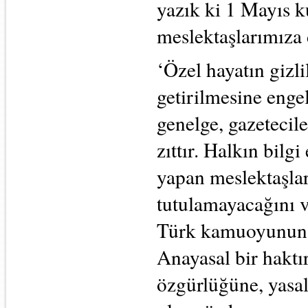
yazık ki 1 Mayıs k
meslektaşlarımıza
‘Özel hayatın gizli
getirilmesine enge
genelge, gazetecil
zıttır. Halkın bil
yapan meslektaşla
tutulamayacağını 
Türk kamuoyunun b
Anayasal bir haktı
özgürlüğüne, yasal