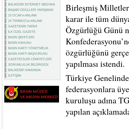
Birleşmiş Milletle
BALIKESİR İNTERNET MEDYASI
BAŞARI ÖDÜLLERİ YARIŞMASI
karar ile tüm dün
10 OCAK'ın ANLAMI
24 TEMMUZ'un ANLAMI
Özgürlüğü Günü ne
GAZETENİN TARİHİ
İLK ÖZEL GAZETE
BASIN ŞEHİTLERİ
Konfederasyonu’nd
BASIN KANUNU
BASIN KARTI YÖNETMELİK
özgürlüğünü gerçe
BASIN KARTI BAŞVURUSU
GAZETECİLER CEMİYETLERİ
yapılması istendi.
SORUMLULUK BİLDİRGESİ
BALIKESİR HAKKINDA
Türkiye Genelinde 
İLETİŞİM
federasyonlara üye
kuruluşu adına TG
yapılan açıklamada,