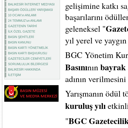
gelişimine katkı s
BALIKESİR İNTERNET MEDYASI
BAŞARI ÖDÜLLERİ YARIŞMASI
başarılarını ödüll
10 OCAK'ın ANLAMI
24 TEMMUZ'un ANLAMI
Gazete
geleneksel "
GAZETENİN TARİHİ
İLK ÖZEL GAZETE
BASIN ŞEHİTLERİ
BASIN KANUNU
BASIN KARTI YÖNETMELİK
BGC Yönetim Kurul
BASIN KARTI BAŞVURUSU
GAZETECİLER CEMİYETLERİ
Basını
bayrak
nın 
SORUMLULUK BİLDİRGESİ
BALIKESİR HAKKINDA
İLETİŞİM
adının verilmesini 
Yarışmanın ödül t
kuruluş yılı
etkinl
BGC Gazetecilik
"