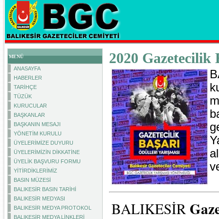
2020 Gazetecilik 
MENÜ
ANASAYFA
B
HABERLER
k
TARİHÇE
TÜZÜK
m
KURUCULAR
b
BAŞKANLAR
g
BAŞKANIN MESAJI
YÖNETİM KURULU
Y
ÜYELERİMİZE DUYURU
a
ÜYELERİMİZİN DİKKATİNE
ÜYELİK BAŞVURU FORMU
v
YİTİRDİKLERİMİZ
BASIN MÜZESİ
BALIKESİR BASIN TARİHİ
BALIKESİR MEDYASI
Gaze
BALIKESİR 
BALIKESİR MEDYA PROTOKOL
BALIKESİR MEDYA LİNKLERİ