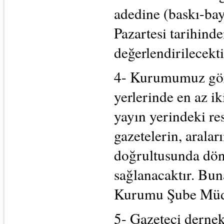
adedine (baskı-bay
Pazartesi tarihind
değerlendirilecekti
4- Kurumumuz göre
yerlerinde en az i
yayın yerindeki re
gazetelerin, aralar
doğrultusunda dö
sağlanacaktır. Buna
Kurumu Şube Müdür
5- Gazeteci dernek