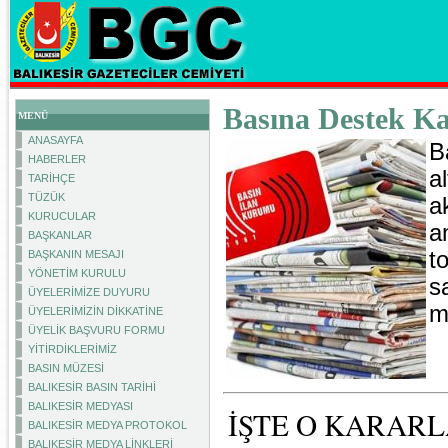
Basına Destek Ka
MENÜ
ANASAYFA
B
HABERLER
a
TARİHÇE
TÜZÜK
a
KURUCULAR
a
BAŞKANLAR
t
BAŞKANIN MESAJI
YÖNETİM KURULU
s
ÜYELERİMİZE DUYURU
m
ÜYELERİMİZİN DİKKATİNE
ÜYELİK BAŞVURU FORMU
YİTİRDİKLERİMİZ
BASIN MÜZESİ
BALIKESİR BASIN TARİHİ
BALIKESİR MEDYASI
İŞTE O KARAR
BALIKESİR MEDYA PROTOKOL
BALIKESİR MEDYA LİNKLERİ