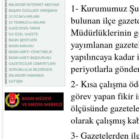
1- Kurumumuz Şub
BALIKESİR İNTERNET MEDYASI
BAŞARI ÖDÜLLERİ YARIŞMASI
bulunan ilçe gazete
10 OCAK'ın ANLAMI
24 TEMMUZ'un ANLAMI
Müdürlüklerinin gö
GAZETENİN TARİHİ
İLK ÖZEL GAZETE
BASIN ŞEHİTLERİ
yayımlanan gazetel
BASIN KANUNU
BASIN KARTI YÖNETMELİK
yapılıncaya kadar 
BASIN KARTI BAŞVURUSU
GAZETECİLER CEMİYETLERİ
periyotlarla gönde
SORUMLULUK BİLDİRGESİ
BALIKESİR HAKKINDA
2- Kısa çalışma ö
İLETİŞİM
görev yapan fikir 
ölçüsünde gazetele
olarak çalışmış kab
3- Gazetelerden ilg