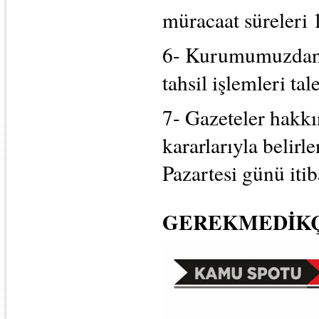
müracaat süreleri 
6- Kurumumuzdan b
tahsil işlemleri tal
7- Gazeteler hakk
kararlarıyla belir
Pazartesi günü iti
GEREKMEDİKÇ