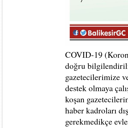
COVID-19 (Koronav
doğru bilgilendiril
gazetecilerimize v
destek olmaya çalı
koşan gazetecilerim
haber kadroları dı
gerekmedikçe evle