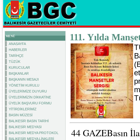
111. Yılda Manşet
MENÜ
ANASAYFA
T
HABERLER
B
TARİHÇE
TÜZÜK
(
KURUCULAR
e
BAŞKANLAR
p
BAŞKANIN MESAJI
YÖNETİM KURULU
m
ÜYELERİMİZE DUYURU
T
ÜYELERİMİZİN DİKKATİNE
ÜYELİK BAŞVURU FORMU
YİTİRDİKLERİMİZ
BASIN MÜZESİ
BALIKESİR BASIN TARİHİ
BALIKESİR MEDYASI
44 GAZEBasın İlan
BALIKESİR MEDYA PROTOKOL
BALIKESİR MEDYA LİNKLERİ