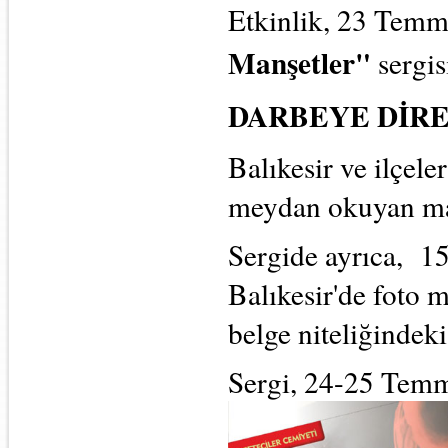
Etkinlik, 23 Temm
Manşetler"
sergis
DARBEYE DİR
Balıkesir ve ilçel
meydan okuyan man
Sergide ayrıca, 1
Balıkesir'de foto m
belge niteliğindek
Sergi, 24-25 Temmu