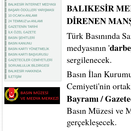
BALIKESİR M
BALIKESİR İNTERNET MEDYASI
BAŞARI ÖDÜLLERİ YARIŞMASI
10 OCAK'ın ANLAMI
DİRENEN MAN
24 TEMMUZ'un ANLAMI
GAZETENİN TARİHİ
Türk Basınında San
İLK ÖZEL GAZETE
BASIN ŞEHİTLERİ
darbe
BASIN KANUNU
medyasının '
BASIN KARTI YÖNETMELİK
BASIN KARTI BAŞVURUSU
sergilenecek.
GAZETECİLER CEMİYETLERİ
SORUMLULUK BİLDİRGESİ
Basın İlan Kurumu 
BALIKESİR HAKKINDA
İLETİŞİM
Cemiyeti'nin orta
Bayramı / Gazet
Basın Müzesi ve 
gerçekleşecek.