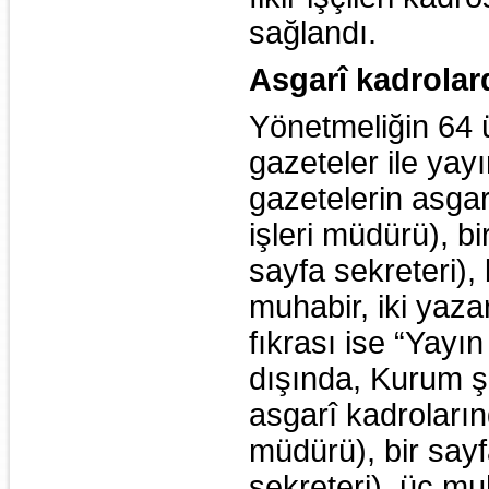
sağlandı.
Asgarî kadrolard
Yönetmeliğin 64 
gazeteler ile yay
gazetelerin asgar
işleri müdürü), b
sayfa sekreteri), 
muhabir, iki yaza
fıkrası ise “Yayın
dışında, Kurum şu
asgarî kadroların
müdürü), bir say
sekreteri), üç mu