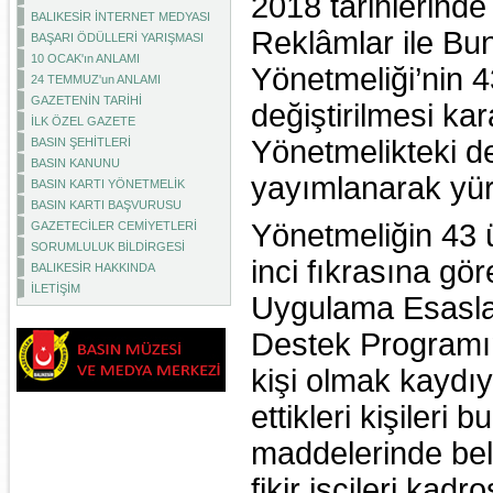
2018 tarihlerinde
BALIKESİR İNTERNET MEDYASI
Reklâmlar ile Bun
BAŞARI ÖDÜLLERİ YARIŞMASI
10 OCAK'ın ANLAMI
Yönetmeliği’nin 
24 TEMMUZ'un ANLAMI
GAZETENİN TARİHİ
değiştirilmesi kar
İLK ÖZEL GAZETE
Yönetmelikteki d
BASIN ŞEHİTLERİ
BASIN KANUNU
yayımlanarak yürü
BASIN KARTI YÖNETMELİK
BASIN KARTI BAŞVURUSU
Yönetmeliğin 43
GAZETECİLER CEMİYETLERİ
SORUMLULUK BİLDİRGESİ
inci fıkrasına 
BALIKESİR HAKKINDA
İLETİŞİM
Uygulama Esaslar
Destek Programın
kişi olmak kaydı
ettikleri kişileri
maddelerinde belir
fikir işçileri kad