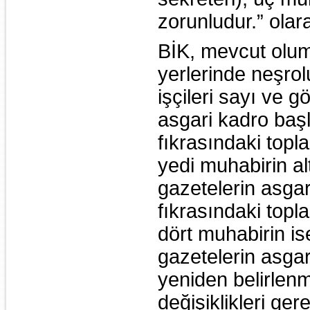
zorunludur.” olara
BİK, mevcut olum
yerlerinde neşrolu
işçileri sayı ve 
asgari kadro başl
fıkrasındaki topla
yedi muhabirin al
gazetelerin asgari
fıkrasındaki topla
dört muhabirin is
gazetelerin asgari 
yeniden belirlen
değişiklikleri ger