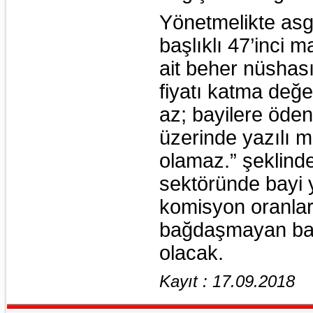
Yönetmelikte asga
başlıklı 47’inci 
ait beher nüshası
fiyatı katma değe
az; bayilere öde
üzerinde yazılı 
olamaz.” şeklinde 
sektöründe bayi y
komisyon oranların
bağdaşmayan baz
olacak.
Kayıt : 17.09.2018