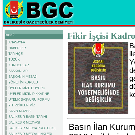
Fikir İşçisi Kadr
MENÜ
ANASAYFA
B
HABERLER
i
TARİHÇE
TÜZÜK
Y
KURUCULAR
d
BAŞKANLAR
g
BAŞKANIN MESAJI
YÖNETİM KURULU
d
ÜYELERİMİZE DUYURU
k
ÜYELERİMİZİN DİKKATİNE
ÜYELİK BAŞVURU FORMU
YİTİRDİKLERİMİZ
BASIN MÜZESİ
BALIKESİR BASIN TARİHİ
BALIKESİR MEDYASI
Basın İlan Kuru
BALIKESİR MEDYA PROTOKOL
BALIKESİR MEDYA LİNKLERİ