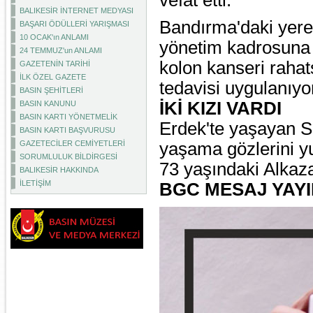
vefat etti.
BALIKESİR İNTERNET MEDYASI
Bandırma'daki yere
BAŞARI ÖDÜLLERİ YARIŞMASI
10 OCAK'ın ANLAMI
yönetim kadrosuna 
24 TEMMUZ'un ANLAMI
kolon kanseri rahat
GAZETENİN TARİHİ
İLK ÖZEL GAZETE
tedavisi uygulanıy
BASIN ŞEHİTLERİ
İKİ KIZI VARDI
BASIN KANUNU
BASIN KARTI YÖNETMELİK
Erdek'te yaşayan S
BASIN KARTI BAŞVURUSU
GAZETECİLER CEMİYETLERİ
yaşama gözlerini 
SORUMLULUK BİLDİRGESİ
73 yaşındaki Alkaza
BALIKESİR HAKKINDA
İLETİŞİM
BGC MESAJ YAYI