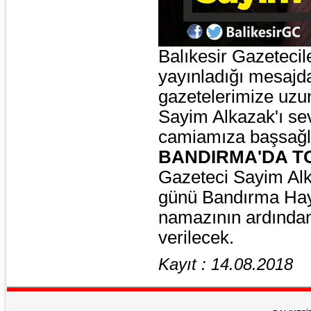
Balıkesir Gazetecile
yayınladığı mesajd
gazetelerimize uzu
Sayim Alkazak'ı sev
camiamıza başsağlığ
BANDIRMA'DA T
Gazeteci Sayim Al
günü Bandırma Hay
namazının ardından
verilecek.
Kayıt : 14.08.2018