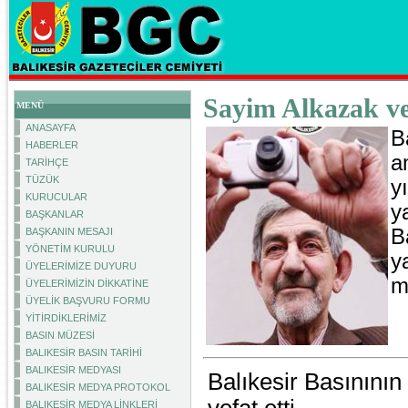
Sayim Alkazak vef
MENÜ
ANASAYFA
B
HABERLER
a
TARİHÇE
TÜZÜK
y
KURUCULAR
y
BAŞKANLAR
B
BAŞKANIN MESAJI
YÖNETİM KURULU
y
ÜYELERİMİZE DUYURU
m
ÜYELERİMİZİN DİKKATİNE
ÜYELİK BAŞVURU FORMU
YİTİRDİKLERİMİZ
BASIN MÜZESİ
BALIKESİR BASIN TARİHİ
BALIKESİR MEDYASI
Balıkesir Basınının
BALIKESİR MEDYA PROTOKOL
BALIKESİR MEDYA LİNKLERİ