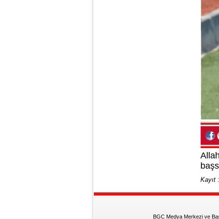
Alla
başsa
Kayıt 
BGC Medya Merkezi ve Basın