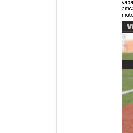
yapa
amca
müte