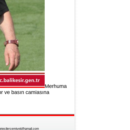
Merhuma
por ve basın camiasına
zetecilercemiyeti@gmail.com