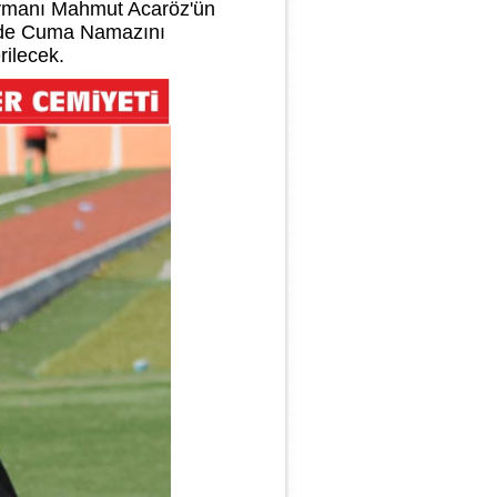
aymanı Mahmut Acaröz'ün
'nde Cuma Namazını
ilecek.