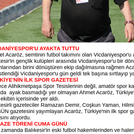
DANİYESPOR'U AYAKTA TUTTU
t Acaröz, semtinin futbol takımını olan Vicdaniyespor'u a
kesir'in gençlik kulüpleri arasında Vicdaniyespor'u bir d
mlarından birini dönüştüren ekip dağılmasına rağmen Aca
stlendiği Vicdaniyespor'u gün geldi tek başına sırtlayıp 
KİYE'NİN İLK SPOR GAZETESİ
ce Alihikmetpaşa Spor Tesislerinin değil, amatör spor k
da ayak basmadığı yer olmayan Ahmet Acaröz, Türkiye'n
ekibin içerisinde yer aldı.
kesirli gazeteciler Ramazan Demir, Coşkun Yaman, Hilmi Du
ÜN gazetesini yayımlayan Acaröz, Türkiye'nin ilk spor g
sını atıyordu.
AZE TÖRENİ CUMA GÜNÜ
 zamanda Balıkesir'in eski futbol hakemlerinden ve halen