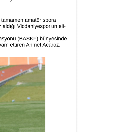
ini tamamen amatör spora
aldığı Vicdaniyespor'un eli-
derasyonu (BASKF) bünyesinde
evam ettiren Ahmet Acaröz,