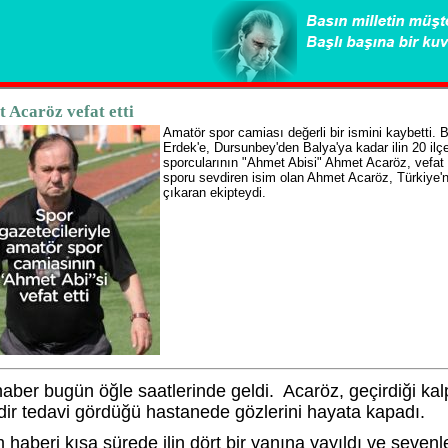
 Acaröz vefat etti
Amatör spor camiası değerli bir ismini kaybetti. B
Erdek'e, Dursunbey'den Balya'ya kadar ilin 20 ilç
sporcularının "Ahmet Abisi" Ahmet Acaröz, vefat e
sporu sevdiren isim olan Ahmet Acaröz, Türkiye'nin
çıkaran ekipteydi.
haber bugün öğle saatlerinde geldi. Acaröz, geçirdiği kalp
dir tedavi gördüğü hastanede gözlerini hayata kapadı.
 haberi kısa sürede ilin dört bir yanına yayıldı ve seven