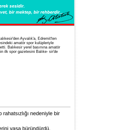
alıkesir'den Ayvalık'a, Edremit'ten
esindeki amatör spor kulüpleriyle
tti. Balıkesir yerel basınına amatör
 ilk spor gazetesini Balıke- sir'de
 rahatsızlığı nedeniyle bir
lerini yasa büründürdü.