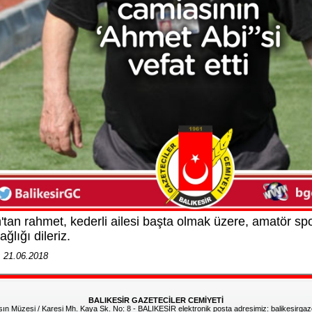
h'tan rahmet, kederli ailesi başta olmak üzere, amatör s
ğlığı dileriz.
: 21.06.2018
BALIKESİR GAZETECİLER CEMİYETİ
 Müzesi / Karesi Mh. Kaya Sk. No: 8 - BALIKESİR elektronik posta adresimiz: balikesirga