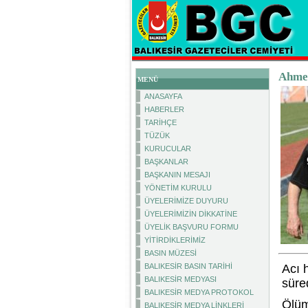
Ahmet
MENÜ
ANASAYFA
HABERLER
TARİHÇE
TÜZÜK
KURUCULAR
BAŞKANLAR
BAŞKANIN MESAJI
YÖNETİM KURULU
ÜYELERİMİZE DUYURU
ÜYELERİMİZİN DİKKATİNE
ÜYELİK BAŞVURU FORMU
YİTİRDİKLERİMİZ
BASIN MÜZESİ
BALIKESİR BASIN TARİHİ
Acı 
BALIKESİR MEDYASI
süre
BALIKESİR MEDYA PROTOKOL
Ölüm
BALIKESİR MEDYA LİNKLERİ