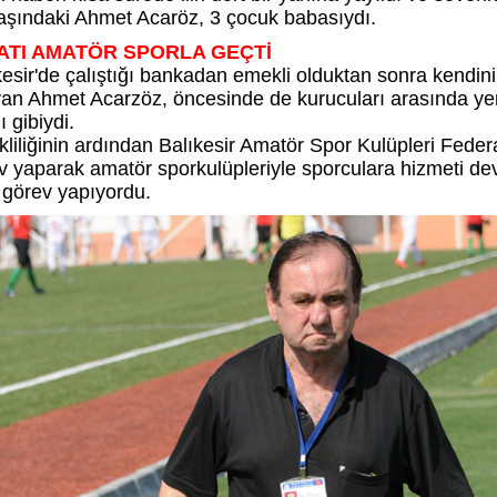
aşındaki Ahmet Acaröz, 3 çocuk babasıydı.
ATI AMATÖR SPORLA GEÇTİ
kesir'de çalıştığı bankadan emekli olduktan sonra kend
an Ahmet Acarzöz, öncesinde de kurucuları arasında yer 
ı gibiydi.
liliğinin ardından Balıkesir Amatör Spor Kulüpleri Fe
v yaparak amatör sporkulüpleriyle sporculara hizmeti d
 görev yapıyordu.