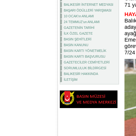
71 y
BALIKESİR İNTERNET MEDYASI
BAŞARI ÖDÜLLERİ YARIŞMASI
HAY
10 OCAK'ın ANLAMI
Balı
24 TEMMUZ'un ANLAMI
aday
GAZETENİN TARİHİ
ayağ
İLK ÖZEL GAZETE
Emek
BASIN ŞEHİTLERİ
BASIN KANUNU
göre
BASIN KARTI YÖNETMELİK
7/24
BASIN KARTI BAŞVURUSU
GAZETECİLER CEMİYETLERİ
SORUMLULUK BİLDİRGESİ
BALIKESİR HAKKINDA
İLETİŞİM