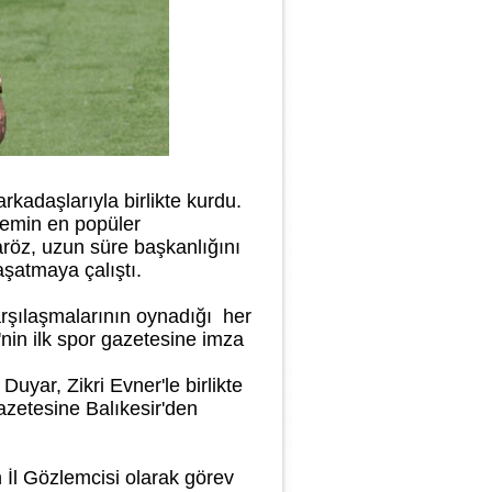
rkadaşlarıyla birlikte kurdu.
önemin en popüler
röz, uzun süre başkanlığını
yaşatmaya çalıştı.
arşılaşmalarının oynadığı her
in ilk spor gazetesine imza
yar, Zikri Evner'le birlikte
azetesine Balıkesir'den
 İl Gözlemcisi olarak görev