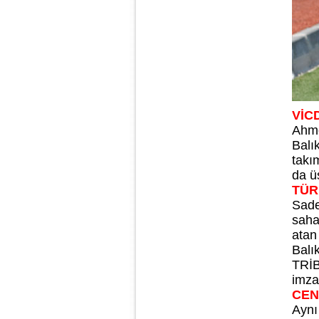
VİC
Ahme
Balı
takı
da ü
TÜR
Sade
saha
atan 
Balı
TRİB
imza
CEN
Aynı