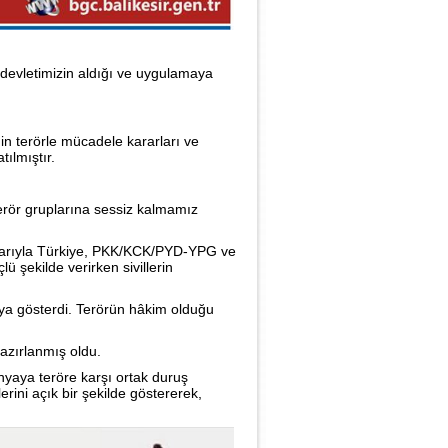
 devletimizin aldığı ve uygulamaya
nin terörle mücadele kararları ve
ılmıştır.
erör gruplarına sessiz kalmamız
nlarıyla Türkiye, PKK/KCK/PYD-YPG ve
ü şekilde verirken sivillerin
a gösterdi. Terörün hâkim olduğu
azırlanmış oldu.
nyaya teröre karşı ortak duruş
rini açık bir şekilde göstererek,