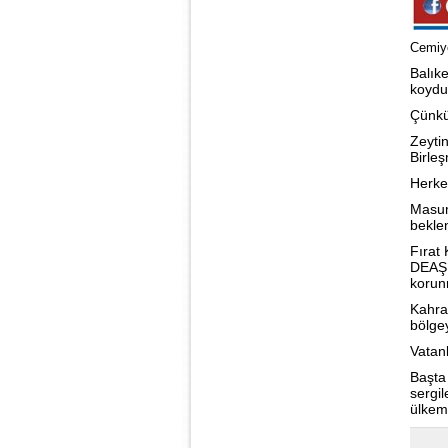
Cemiye
Balık
koydu
Çünkü
Zeytin
Birle
Herkes
Masum
bekle
Fırat
DEAŞ g
korun
Kahra
bölge
Vatan
Başta
sergil
ülkem