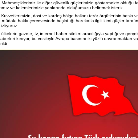
k Mehmetçiklerimiz ile diğer güvenlik güçlerimizin göstermekte olduğ
rımız ve kalemlerimizle yanlarında olduğumuzu belirtmek isteriz.
ı Kuvvetlerimizin, dost ve kardeş bölge halkını terör örgütlerinin bask
müdafa hakkı çercevesinde başlattığı harekatla ilgili kimi güçler tarafı
 izliyoruz.
i ülkelerin gazete, tv, internet haber siteleri aracılığıyla yaptığı ve ge
aberleri kınıyor, bu vesileyle Avrupa basınını iki yüzlü davranmaktan 
ildi.