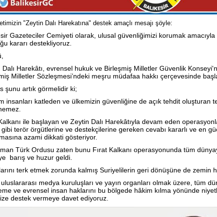
timizin "Zeytin Dalı Harekatına" destek amaçlı mesajı şöyle:
esir Gazeteciler Cemiyeti olarak, ulusal güvenliğimizi korumak amacıyla
ğu kararı destekliyoruz.
,
 Dalı Harekâtı, evrensel hukuk ve Birleşmiş Milletler Güvenlik Konseyi'
şmiş Milletler Sözleşmesi’ndeki meşru müdafaa hakkı çerçevesinde başlat
 şunu artık görmelidir ki;
 insanları katleden ve ülkemizin güvenliğine de açık tehdit oluşturan t
nemez.
 Kalkanı ile başlayan ve Zeytin Dalı Harekâtıyla devam eden operasyo
ibi terör örgütlerine ve destekçilerine gereken cevabı kararlı ve en güçl
masına azami dikkati gösteriyor.
man Türk Ordusu zaten bunu Fırat Kalkanı operasyonunda tüm dünyay
ye barış ve huzur geldi.
larını terk etmek zorunda kalmış Suriyelilerin geri dönüşüne de zemin h
 uluslararası medya kuruluşları ve yayın organları olmak üzere, tüm dü
eme ve evrensel insan haklarını bu bölgede hâkim kılma yönünde niyetle
ize destek vermeye davet ediyoruz.