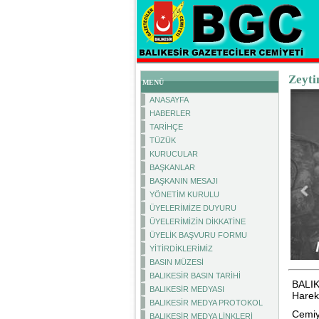
Zeyti
MENÜ
ANASAYFA
HABERLER
TARİHÇE
TÜZÜK
KURUCULAR
BAŞKANLAR
BAŞKANIN MESAJI
YÖNETİM KURULU
ÜYELERİMİZE DUYURU
ÜYELERİMİZİN DİKKATİNE
ÜYELİK BAŞVURU FORMU
YİTİRDİKLERİMİZ
BASIN MÜZESİ
BALIKESİR BASIN TARİHİ
BALIKE
BALIKESİR MEDYASI
Harek
BALIKESİR MEDYA PROTOKOL
Cemiy
BALIKESİR MEDYA LİNKLERİ