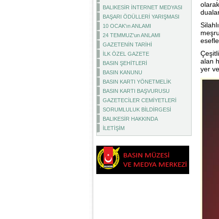
olara
BALIKESİR İNTERNET MEDYASI
duala
BAŞARI ÖDÜLLERİ YARIŞMASI
Silahl
10 OCAK'ın ANLAMI
meşru 
24 TEMMUZ'un ANLAMI
esefle
GAZETENİN TARİHİ
Çeşitl
İLK ÖZEL GAZETE
alan h
BASIN ŞEHİTLERİ
yer ver
BASIN KANUNU
BASIN KARTI YÖNETMELİK
BASIN KARTI BAŞVURUSU
GAZETECİLER CEMİYETLERİ
SORUMLULUK BİLDİRGESİ
BALIKESİR HAKKINDA
İLETİŞİM