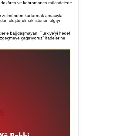
u fedakârca ve kahramanca mücadelede
ı ve zulmünden kurtarmak amacıyla
ndan oluşturulmak istenen algıyı
rçeklerle bağdaşmayan, Türkiye'yi hedef
vazgeçmeye çağırıyoruz" ifadelerine