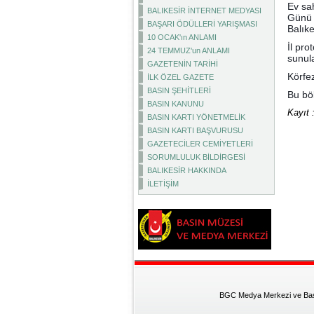
Ev sah
BALIKESİR İNTERNET MEDYASI
Günü 
BAŞARI ÖDÜLLERİ YARIŞMASI
Balıke
10 OCAK'ın ANLAMI
İl pro
24 TEMMUZ'un ANLAMI
sunul
GAZETENİN TARİHİ
Körfe
İLK ÖZEL GAZETE
BASIN ŞEHİTLERİ
Bu böl
BASIN KANUNU
Kayıt 
BASIN KARTI YÖNETMELİK
BASIN KARTI BAŞVURUSU
GAZETECİLER CEMİYETLERİ
SORUMLULUK BİLDİRGESİ
BALIKESİR HAKKINDA
İLETİŞİM
BGC Medya Merkezi ve Basın