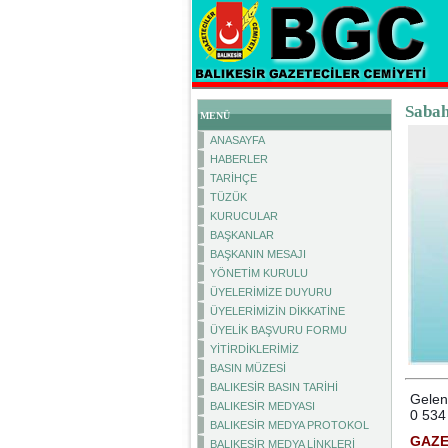
Sabah
MENÜ
ANASAYFA
HABERLER
TARİHÇE
TÜZÜK
KURUCULAR
BAŞKANLAR
BAŞKANIN MESAJI
YÖNETİM KURULU
ÜYELERİMİZE DUYURU
ÜYELERİMİZİN DİKKATİNE
ÜYELİK BAŞVURU FORMU
YİTİRDİKLERİMİZ
BASIN MÜZESİ
BALIKESİR BASIN TARİHİ
Gelene
BALIKESİR MEDYASI
0 534
BALIKESİR MEDYA PROTOKOL
GAZE
BALIKESİR MEDYA LİNKLERİ