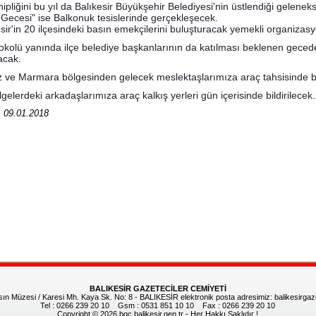
ipliğini bu yıl da Balıkesir Büyükşehir Belediyesi'nin üstlendiği gelene
Gecesi" ise Balkonuk tesislerinde gerçekleşecek.
sir'in 20 ilçesindeki basın emekçilerini buluşturacak yemekli organiza
tokolü yanında ilçe belediye başkanlarının da katılması beklenen gecede,
acak.
z ve Marmara bölgesinden gelecek meslektaşlarımıza araç tahsisinde b
gelerdeki arkadaşlarımıza araç kalkış yerleri gün içerisinde bildirilecek.
: 09.01.2018
BALIKESİR GAZETECİLER CEMİYETİ
 Müzesi / Karesi Mh. Kaya Sk. No: 8 - BALIKESİR elektronik posta adresimiz: balikesirga
Tel : 0266 239 20 10 Gsm : 0531 851 10 10 Fax : 0266 239 20 10
Copyright © 2026 bgc.balikesir.gen.tr - Her Hakkı Saklıdır !