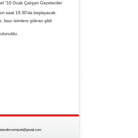
ksel "10 Ocak Çalışan Gazeteciler
syon saat 19.30'da başlayacak.
 bazı isimlere şükran şildi
ulunuldu.
zetecilercemiyeti@gmail.com