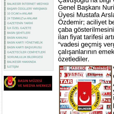
Çavuşoğlu’na bilgi
BALIKESİR İNTERNET MEDYASI
Genel Başkanı Nuri
BAŞARI ÖDÜLLERİ YARIŞMASI
Üyesi Mustafa Ars
10 OCAK'ın ANLAMI
24 TEMMUZ'un ANLAMI
Özdemir; aciliyet 
GAZETENİN TARİHİ
çaba gösterilmesini 
İLK ÖZEL GAZETE
BASIN ŞEHİTLERİ
ilan fiyat tarifesi a
BASIN KANUNU
“vadesi geçmiş verg
BASIN KARTI YÖNETMELİK
BASIN KARTI BAŞVURUSU
çalışanlarının emekli
GAZETECİLER CEMİYETLERİ
SORUMLULUK BİLDİRGESİ
özetlediler.
BALIKESİR HAKKINDA
İLETİŞİM