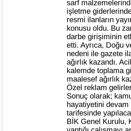
sarf malzemelerinde
işletme giderlerinde
resmi ilanların yay
konusu oldu. Bu z
darbe girişiminin et
etti. Ayrıca, Doğu 
nedeni ile gazete i
ağırlık kazandı. Aci
kalemde toplama gi
maalesef ağırlık ka
Özel reklam gelirl
Sonuç olarak; kamu 
hayatiyetini devam e
tarifesinde yapılaca
BİK Genel Kurulu, 
yaptığı çalışmayı ar