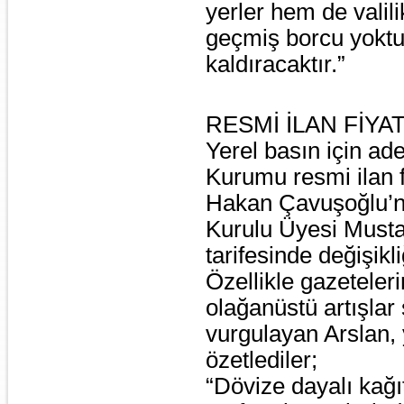
yerler hem de valil
geçmiş borcu yoktu
kaldıracaktır.”
RESMİ İLAN FİYAT
Yerel basın için a
Kurumu resmi ilan f
Hakan Çavuşoğlu’n
Kurulu Üyesi Mustaf
tarifesinde değişikl
Özellikle gazetelerin
olağanüstü artışla
vurgulayan Arslan,
özetlediler;
“Dövize dayalı kağı