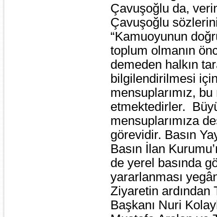
Çavuşoğlu da, verim
Çavuşoğlu sözlerini
“Kamuoyunun doğru 
toplum olmanın önc
demeden halkın tara
bilgilendirilmesi iç
mensuplarımız, bu 
etmektedirler. Büy
mensuplarımıza dest
görevidir. Basın Y
Basın İlan Kurumu’
de yerel basında gör
yararlanması yegâ
Ziyaretin ardından
Başkanı Nuri Kolay