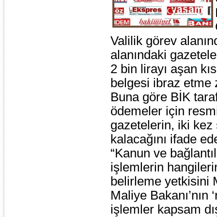
Valilik görev alanın
alanındaki gazetele
2 bin lirayı aşan kı
belgesi ibraz etme z
Buna göre BİK tara
ödemeler için resm
gazetelerin, iki k
kalacağını ifade ed
“Kanun ve bağlantılı
işlemlerin hangile
belirleme yetkisini
Maliye Bakanı’nın ‘r
işlemler kapsam dı