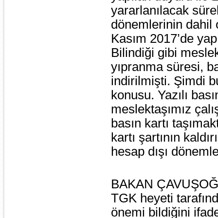
yararlanılacak sürel
dönemlerinin dahil 
Kasım 2017’de yapı
Bilindiği gibi mesle
yıpranma süresi, bas
indirilmişti. Şimdi b
konusu. Yazılı basın
meslektaşımız çalı
basın kartı taşımak
kartı şartının kaldır
hesap dışı dönemleri
BAKAN ÇAVUŞOĞ
TGK heyeti tarafında
önemi bildiğini if