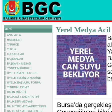
Yerel Medya Acil
MENÜ
ANASAYFA
B
HABERLER
a
TARİHÇE
TÜZÜK
Y
KURUCULAR
B
BAŞKANLAR
G
BAŞKANIN MESAJI
YÖNETİM KURULU
s
ÜYELERİMİZE DUYURU
b
ÜYELERİMİZİN DİKKATİNE
ÜYELİK BAŞVURU FORMU
YİTİRDİKLERİMİZ
BASIN MÜZESİ
BALIKESİR BASIN TARİHİ
BALIKESİR MEDYASI
Bursa’da gerçekle
BALIKESİR MEDYA PROTOKOL
BALIKESİR MEDYA LİNKLERİ