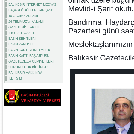
olmak üzere bugüne
BALIKESİR İNTERNET MEDYASI
Mevlid-i Şerif okut
BAŞARI ÖDÜLLERİ YARIŞMASI
10 OCAK'ın ANLAMI
Bandırma
Haydarç
24 TEMMUZ'un ANLAMI
GAZETENİN TARİHİ
Pazartesi günü saa
İLK ÖZEL GAZETE
BASIN ŞEHİTLERİ
Meslektaşlarımızın 
BASIN KANUNU
BASIN KARTI YÖNETMELİK
Balıkesir Gazetecil
BASIN KARTI BAŞVURUSU
GAZETECİLER CEMİYETLERİ
SORUMLULUK BİLDİRGESİ
BALIKESİR HAKKINDA
İLETİŞİM