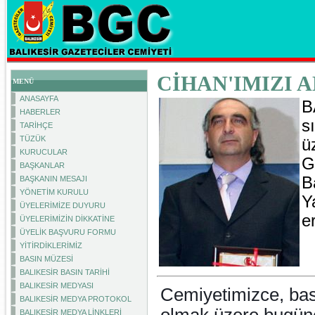
CİHAN'IMIZI 
MENÜ
ANASAYFA
B
HABERLER
s
TARİHÇE
TÜZÜK
ü
KURUCULAR
G
BAŞKANLAR
B
BAŞKANIN MESAJI
YÖNETİM KURULU
Y
ÜYELERİMİZE DUYURU
e
ÜYELERİMİZİN DİKKATİNE
ÜYELİK BAŞVURU FORMU
YİTİRDİKLERİMİZ
BASIN MÜZESİ
BALIKESİR BASIN TARİHİ
BALIKESİR MEDYASI
Cemiyetimizce, bas
BALIKESİR MEDYA PROTOKOL
BALIKESİR MEDYA LİNKLERİ