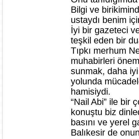
Bilgi ve birikimi
ustaydı benim içi
İyi bir gazeteci v
teşkil eden bir d
Tıpkı merhum Nez
muhabirleri önem
sunmak, daha iyi
yolunda mücadele
hamisiydi.
“Nail Abi” ile bir 
konuştu biz dinle
basını ve yerel ga
Balıkesir de onun 