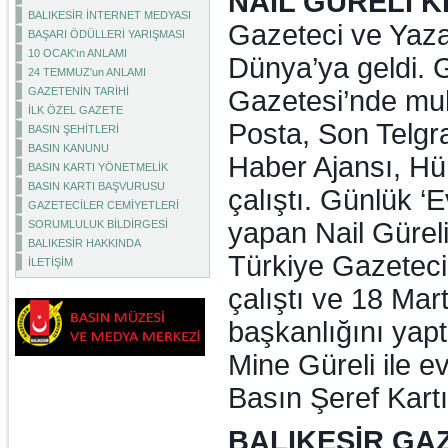
NAİL GÜRELİ K
BALIKESİR İNTERNET MEDYASI
Gazeteci ve Yazar
BAŞARI ÖDÜLLERİ YARIŞMASI
10 OCAK'ın ANLAMI
Dünya’ya geldi. 
24 TEMMUZ'un ANLAMI
GAZETENİN TARİHİ
Gazetesi’nde muh
İLK ÖZEL GAZETE
Posta, Son Telgr
BASIN ŞEHİTLERİ
BASIN KANUNU
Haber Ajansı, Hür
BASIN KARTI YÖNETMELİK
BASIN KARTI BAŞVURUSU
çalıştı. Günlük ‘
GAZETECİLER CEMİYETLERİ
yapan Nail Güreli,
SORUMLULUK BİLDİRGESİ
BALIKESİR HAKKINDA
Türkiye Gazetecil
İLETİŞİM
çalıştı ve 18 Mar
başkanlığını yapt
Mine Güreli ile e
Basın Şeref Kartı 
BALIKESİR GA