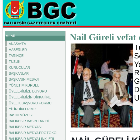
Nail Güreli vefat 
MENÜ
ANASAYFA
T
HABERLER
S
TARİHÇE
TÜZÜK
Y
KURUCULAR
R
BAŞKANLAR
G
BAŞKANIN MESAJI
YÖNETİM KURULU
D
ÜYELERİMİZE DUYURU
U
ÜYELERİMİZİN DİKKATİNE
ÜYELİK BAŞVURU FORMU
YİTİRDİKLERİMİZ
BASIN MÜZESİ
BALIKESİR BASIN TARİHİ
BALIKESİR MEDYASI
BALIKESİR MEDYA PROTOKOL
BALIKESİR MEDYA LİNKLERİ