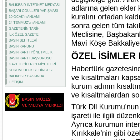
BALIKESİR İNTERNET MEDYASI
adlarına gelen ekler
BAŞARI ÖDÜLLERİ YARIŞMASI
kuralını ortadan kal
10 OCAK'ın ANLAMI
24 TEMMUZ'un ANLAMI
sonra gelen tüm takıl
GAZETENİN TARİHİ
Meclisine, Başbakan
İLK ÖZEL GAZETE
BASIN ŞEHİTLERİ
Mavi Köşe Bakkaliyes
BASIN KANUNU
BASIN KARTI YÖNETMELİK
ÖZEL İSİMLER
BASIN KARTI BAŞVURUSU
GAZETECİLER CEMİYETLERİ
Habertürk gazetesind
SORUMLULUK BİLDİRGESİ
ve kısaltmaları kapsa
BALIKESİR HAKKINDA
İLETİŞİM
kurum adının kısaltm
ve kısaltmalardan son
Türk Dil Kurumu’nun
işareti ile ilgili düz
Ayrıca kurumun inter
Kırıkkale’nin gibi öz