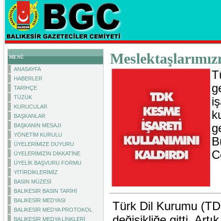
Meslektaşlarımızı
MENÜ
ANASAYFA
T
HABERLER
g
TARİHÇE
TÜZÜK
i
KURUCULAR
k
BAŞKANLAR
g
BAŞKANIN MESAJI
YÖNETİM KURULU
B
ÜYELERİMİZE DUYURU
C
ÜYELERİMİZİN DİKKATİNE
ÜYELİK BAŞVURU FORMU
YİTİRDİKLERİMİZ
BASIN MÜZESİ
BALIKESİR BASIN TARİHİ
BALIKESİR MEDYASI
Türk Dil Kurumu (TDK),
BALIKESİR MEDYA PROTOKOL
değişikliğe gitti. Art
BALIKESİR MEDYA LİNKLERİ