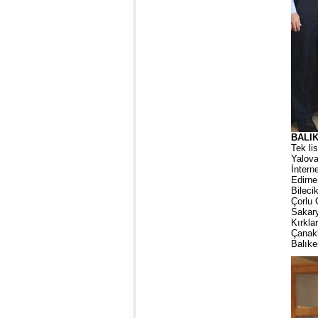
BALI
Tek li
Yalov
İntern
Edirne
Bileci
Çorlu 
Sakary
Kırkla
Çanakk
Balık