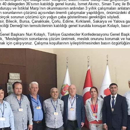
 40 delegeden 36’sının katıldığı genel kurulu, İsmet Akıncı, Sinan Tunç ile B
duruşu ve İstiklal Marşı’nın okunmasının ardından 3 yıllık çalışmaları anlat
n sorunlarının çözümü açısından önemli çalışmalar yapıldığını, önümüzdeki
birçok sorunun çözümü için yoğun çaba gösterilmesi gerektiğini söyledi.
sir, Bilecik, Bursa, Çanakkale, Çorlu, Edirne, Kırklareli, Sakarya ve Yalova gaz
ciliği Derneği’nin temsilcilerinin katıldığı genel kurulda konuşan Kolaylı, bas
i.
nel Başkanı Nuri Kolaylı, Türkiye Gazeteciler Konfederasyonu Genel Başkanlı
k, “Mesleğimizin sorunlarına çözüm üretmek, meslek onurunu korumak ve ha
ak için çalışıyoruz. Çalışma koşullarının iyileştirilmesinden basın özgürlüğü