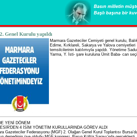
. Genel Kurulu yapıldı
Marmara Gazeteciler Cemiyeti genel kurulu, Balık
Edirne, Kırklareli, Sakarya ve Yalova cemiyetleri 
temsilcilerinin katılımıyla yapıldı. Yönetime Sa
Yarma, Y. İsti- şare kuruluna Ümit Baba- can se
DE YENİ DÖNEM
ESİR'DEN 4 İSİM YÖNETİM KURULLARINDA GÖREV ALDI
a Gazeteciler Federasyonu (MGF) 2. Olağan Genel Kurul Toplantısı Bursa’da 
ın derneğinin üye olduğu MGF kongresi, Basın Kültür Sarayı’nda gerçekleşti.