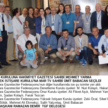
 KURULUNA HAKİMİYET GAZETESİ SAHİBİ MEHMET YARMA
EK İSTİŞARE KURULU'NA MAR TV SAHİBİ ÜMİT BABACAN SEÇİLDİ
a Gazeteciler Federasyonu’nun diğer kurullarında ise şu isimler yer aldı:
a Gazeteciler Federasyonu Denetleme Kurulu üyeleri: M. Nuri Kolaylı, Hakan
a Gazeteciler Federasyonu Onur Kurulu üyeleri: Ali Fikret Aşık, Mehmet Ya
ım, Şadan Kolaylı, Faruk Tezcan
a Gazeteciler Federasyonu Yüksek İstişare Kurulu üyeleri: Zeki Öcal, Sibel
Bölük, Mehmet Ali Ekmekçi, Salih Yalçıntaş, Ümit Babacan
BAŞKANI RAMAZAN DEMİR TGF DELEGESİ