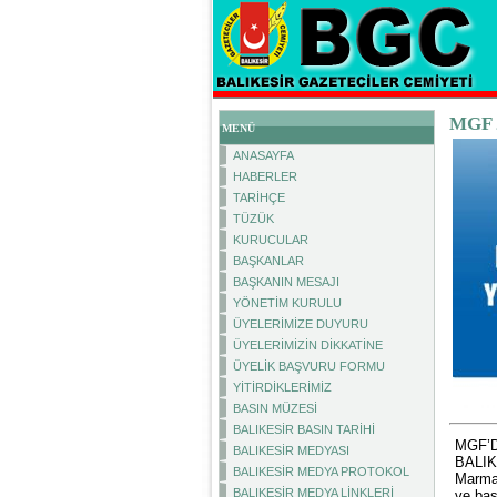
MGF 2
MENÜ
ANASAYFA
HABERLER
TARİHÇE
TÜZÜK
KURUCULAR
BAŞKANLAR
BAŞKANIN MESAJI
YÖNETİM KURULU
ÜYELERİMİZE DUYURU
ÜYELERİMİZİN DİKKATİNE
ÜYELİK BAŞVURU FORMU
YİTİRDİKLERİMİZ
BASIN MÜZESİ
BALIKESİR BASIN TARİHİ
MGF’
BALIKESİR MEDYASI
BALIK
BALIKESİR MEDYA PROTOKOL
Marmar
BALIKESİR MEDYA LİNKLERİ
ve bas