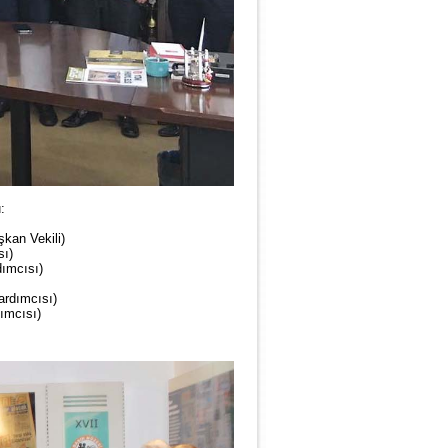
u:
,
kan Vekili)
sı)
ımcısı)
ardımcısı)
ımcısı)