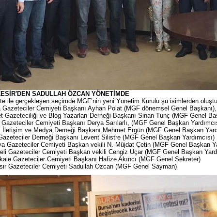
KESİR'DEN SADULLAH ÖZCAN YÖNETİMDE
ste ile gerçekleşen seçimde MGF’nin yeni Yönetim Kurulu şu isimlerden oluşt
a Gazeteciler Cemiyeti Başkanı Ayhan Polat (MGF dönemsel Genel Başkanı)
et Gazeteciliği ve Blog Yazarları Derneği Başkanı Sinan Tunç (MGF Genel Baş
 Gazeteciler Cemiyeti Başkanı Derya Sarılarlı, (MGF Genel Başkan Yardımcı
k İletişim ve Medya Derneği Başkanı Mehmet Ergün (MGF Genel Başkan Yard
Gazeteciler Derneği Başkanı Levent Silistre (MGF Genel Başkan Yardımcısı)
a Gazeteciler Cemiyeti Başkan vekili N. Müjdat Çetin (MGF Genel Başkan Y
reli Gazeteciler Cemiyeti Başkan vekili Cengiz Uçar (MGF Genel Başkan Yard
ale Gazeteciler Cemiyeti Başkanı Hafize Akıncı (MGF Genel Sekreter)
esir Gazeteciler Cemiyeti Sadullah Özcan (MGF Genel Sayman)