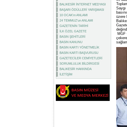
Toplam
BALIKESİR İNTERNET MEDYASI
Saygı 
BAŞARI ÖDÜLLERİ YARIŞMASI
basını
10 OCAK'ın ANLAMI
üzere 
24 TEMMUZ'un ANLAMI
Balıke
Gazete
GAZETENİN TARİHİ
değind
İLK ÖZEL GAZETE
MGF Ge
BASIN ŞEHİTLERİ
çekere
sağlam
BASIN KANUNU
BASIN KARTI YÖNETMELİK
BASIN KARTI BAŞVURUSU
GAZETECİLER CEMİYETLERİ
SORUMLULUK BİLDİRGESİ
BALIKESİR HAKKINDA
İLETİŞİM