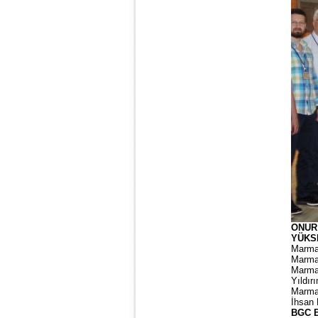
ONUR
YÜKS
Marmar
Marmar
Marmar
Yıldır
Marmar
İhsan 
BGC 