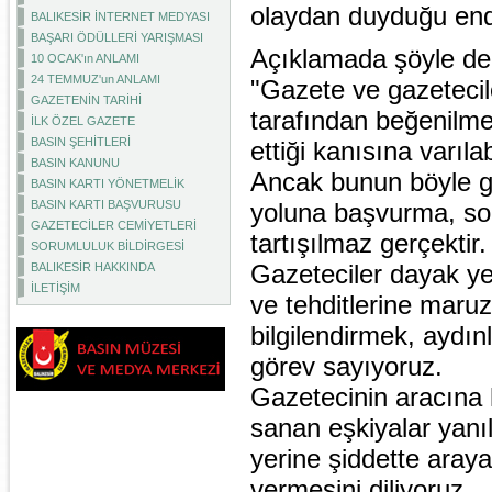
olaydan duyduğu endiş
BALIKESİR İNTERNET MEDYASI
BAŞARI ÖDÜLLERİ YARIŞMASI
Açıklamada şöyle den
10 OCAK'ın ANLAMI
24 TEMMUZ'un ANLAMI
"Gazete ve gazetecil
GAZETENİN TARİHİ
tarafından beğenilmeye
İLK ÖZEL GAZETE
BASIN ŞEHİTLERİ
ettiği kanısına varılab
BASIN KANUNU
Ancak bunun böyle gö
BASIN KARTI YÖNETMELİK
BASIN KARTI BAŞVURUSU
yoluna başvurma, so
GAZETECİLER CEMİYETLERİ
tartışılmaz gerçektir
SORUMLULUK BİLDİRGESİ
Gazeteciler dayak yem
BALIKESİR HAKKINDA
İLETİŞİM
ve tehditlerine maru
bilgilendirmek, aydın
görev sayıyoruz.
Gazetecinin aracına 
sanan eşkiyalar yanıl
yerine şiddette araya
vermesini diliyoruz.