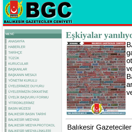
Eşkiyalar yanılıy
MENÜ
ANASAYFA
B
HABERLER
g
TARİHÇE
TÜZÜK
o
KURUCULAR
ve
BAŞKANLAR
B
BAŞKANIN MESAJI
YÖNETİM KURULU
a
ÜYELERİMİZE DUYURU
v
ÜYELERİMİZİN DİKKATİNE
ÜYELİK BAŞVURU FORMU
YİTİRDİKLERİMİZ
BASIN MÜZESİ
BALIKESİR BASIN TARİHİ
BALIKESİR MEDYASI
Balıkesir Gazeteciler
BALIKESİR MEDYA PROTOKOL
BALIKESİR MEDYA LİNKLERİ