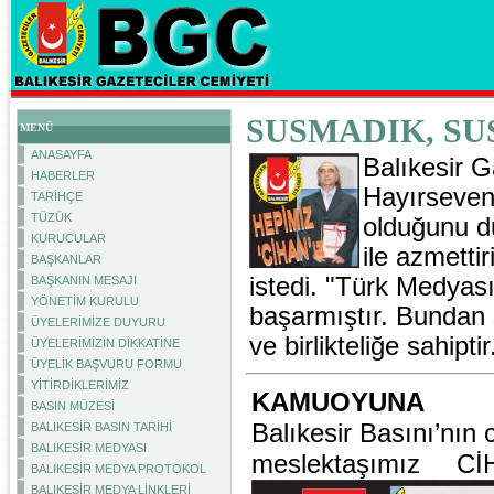
SUSMADIK, SU
MENÜ
ANASAYFA
Balıkesir G
HABERLER
Hayırsevener
TARİHÇE
TÜZÜK
olduğunu du
KURUCULAR
ile azmettir
BAŞKANLAR
istedi. "Türk Medyası
BAŞKANIN MESAJI
YÖNETİM KURULU
başarmıştır. Bundan 
ÜYELERİMİZE DUYURU
ve birlikteliğe sahiptir
ÜYELERİMİZİN DİKKATİNE
ÜYELİK BAŞVURU FORMU
YİTİRDİKLERİMİZ
KAMUOYUNA
BASIN MÜZESİ
Balıkesir Basını’nın 
BALIKESİR BASIN TARİHİ
BALIKESİR MEDYASI
meslektaşımız 
BALIKESİR MEDYA PROTOKOL
BALIKESİR MEDYA LİNKLERİ