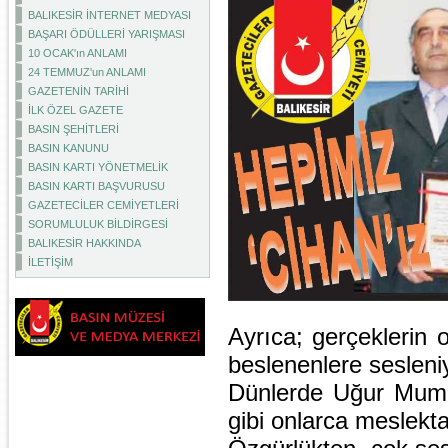
BALIKESİR İNTERNET MEDYASI
BAŞARI ÖDÜLLERİ YARIŞMASI
10 OCAK'ın ANLAMI
24 TEMMUZ'un ANLAMI
GAZETENİN TARİHİ
İLK ÖZEL GAZETE
BASIN ŞEHİTLERİ
BASIN KANUNU
BASIN KARTI YÖNETMELİK
BASIN KARTI BAŞVURUSU
GAZETECİLER CEMİYETLERİ
SORUMLULUK BİLDİRGESİ
BALIKESİR HAKKINDA
İLETİŞİM
Ayrıca; gerçeklerin 
beslenenlere sesleni
Dünlerde Uğur Mumc
gibi onlarca meslekt