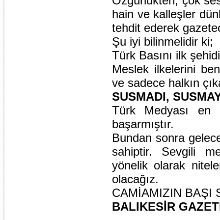
Özgürlükten, çok ses
hain ve kalleşler dü
tehdit ederek gazetec
Şu iyi bilinmelidir ki;
Türk Basını ilk şehid
Meslek ilkelerini be
ve sadece halkın çık
SUSMADI, SUSMA
Türk Medyası en ağ
başarmıştır.
Bundan sonra gelecek
sahiptir. Sevgili 
yönelik olarak nitel
olacağız.
CAMİAMIZIN BAŞI
BALIKESİR GAZET