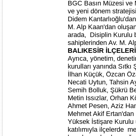
BGC Basın Müzesi ve M
ve yeni dönem stratejisi
Didem Kantarlıoğlu'dan
M. Alp Kaan'dan oluşan 
arada, Disiplin Kurulu
sahiplerinden Av. M. Alp
BALIKESİR İLÇELER
Ayrıca, yönetim, denetim
kurulları yanında Sıtkı 
İlhan Küçük, Özcan Öz
Necati Uytun, Tahsin Ay
Semih Bolluk, Şükrü Be
Metin Issızlar, Orhan K
Ahmet Pesen, Aziz Han
Mehmet Akif Ertan'dan
Yüksek İstişare Kurulu 
katılımıyla ilçelerde me