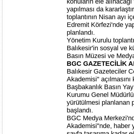
konuların ele alınacağı 
yapılması da kararlaştırı
toplantının Nisan ayı iç
Edremit Körfezi'nde ya
planlandı.
Yönetim Kurulu toplant
Balıkesir'in sosyal ve 
Basın Müzesi ve Medya
BGC GAZETECİLİK A
Balıkesir Gazeteciler 
Akademisi" açılmasını 
Başbakanlık Basın Yay
Kurumu Genel Müdürlüğü
yürütülmesi planlanan p
başlandı.
BGC Medya Merkezi'nde
Akademisi"nde, haber y
sayfa tasarıma kadar eği