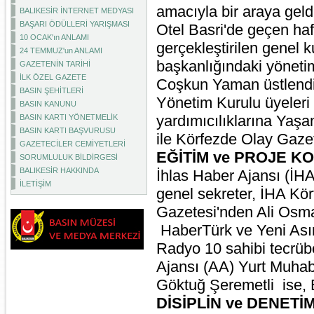
amacıyla bir araya geldi
BALIKESİR İNTERNET MEDYASI
BAŞARI ÖDÜLLERİ YARIŞMASI
Otel Basri'de geçen haf
10 OCAK'ın ANLAMI
gerçekleştirilen genel
24 TEMMUZ'un ANLAMI
başkanlığındaki yöneti
GAZETENİN TARİHİ
İLK ÖZEL GAZETE
Coşkun Yaman üstlendi
BASIN ŞEHİTLERİ
Yönetim Kurulu üyeleri 
BASIN KANUNU
yardımıcılıklarına Yaş
BASIN KARTI YÖNETMELİK
BASIN KARTI BAŞVURUSU
ile Körfezde Olay Gazete
GAZETECİLER CEMİYETLERİ
EĞİTİM ve PROJE 
SORUMLULUK BİLDİRGESİ
BALIKESİR HAKKINDA
İhlas Haber Ajansı (İH
İLETİŞİM
genel sekreter, İHA Kör
Gazetesi'nden Ali Osman
HaberTürk ve Yeni Ası
Radyo 10 sahibi tecrüb
Ajansı (AA) Yurt Muhabi
Göktuğ Şeremetli ise, 
DİSİPLİN ve DENETİ