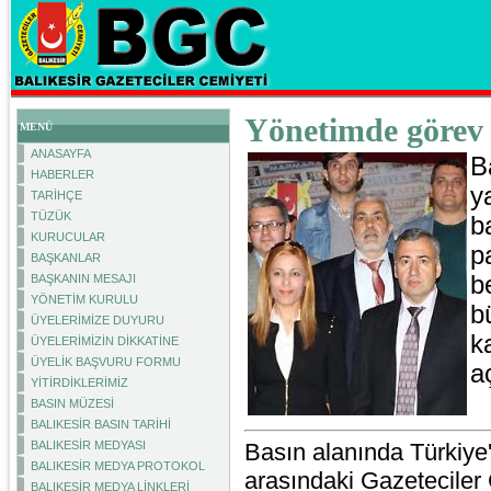
Yönetimde görev 
MENÜ
ANASAYFA
B
HABERLER
y
TARİHÇE
TÜZÜK
b
KURUCULAR
p
BAŞKANLAR
b
BAŞKANIN MESAJI
YÖNETİM KURULU
b
ÜYELERİMİZE DUYURU
k
ÜYELERİMİZİN DİKKATİNE
ÜYELİK BAŞVURU FORMU
a
YİTİRDİKLERİMİZ
BASIN MÜZESİ
BALIKESİR BASIN TARİHİ
BALIKESİR MEDYASI
Basın alanında Türkiye'
BALIKESİR MEDYA PROTOKOL
arasındaki Gazeteciler 
BALIKESİR MEDYA LİNKLERİ