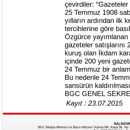
çevirdiler: “Gazeteler
25 Temmuz 1908 sabah
yılların ardından ilk 
tercihlerine göre bası
Özgürce yayımlanan ga
gazeteler satışlarını 
kuruş olan İkdam kara
içinde 200 yeni gazete
24 Temmuz bir anlamd
Bu nedenle 24 Temmu
sansürün kaldırılması
BGC GENEL SEKRE
Kayıt : 23.07.2015
BALIKESİ
BGC Medya Merkezi ve Basın Müzesi / Karesi Mh. Kaya Sk. No: 8