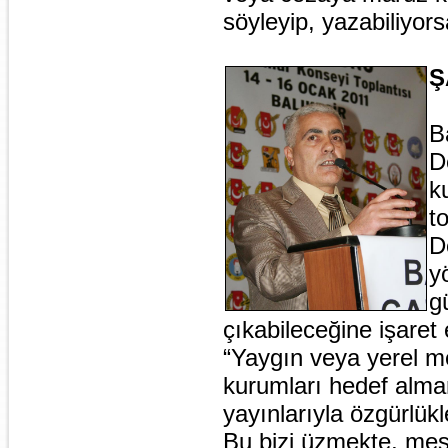
söyleyip, yazabiliyor
Ş
B
D
k
t
D
y
g
çıkabileceğine işaret
“Yaygın veya yerel me
kurumları hedef alman
yayınlarıyla özgürlükl
Bu bizi üzmekte, mes