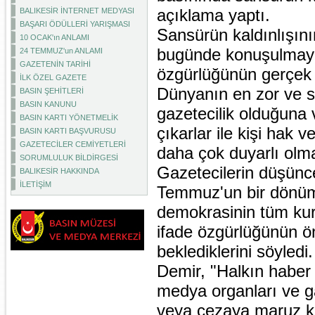
açıklama yaptı.
BALIKESİR İNTERNET MEDYASI
BAŞARI ÖDÜLLERİ YARIŞMASI
Sansürün kaldınlışın
10 OCAK'ın ANLAMI
bugünde konuşulmaya 
24 TEMMUZ'un ANLAMI
GAZETENİN TARİHİ
özgürlüğünün gerçek 
İLK ÖZEL GAZETE
Dünyanın en zor ve s
BASIN ŞEHİTLERİ
BASIN KANUNU
gazetecilik olduğuna
BASIN KARTI YÖNETMELİK
çıkarlar ile kişi hak 
BASIN KARTI BAŞVURUSU
GAZETECİLER CEMİYETLERİ
daha çok duyarlı olm
SORUMLULUK BİLDİRGESİ
Gazetecilerin düşünc
BALIKESİR HAKKINDA
İLETİŞİM
Temmuz'un bir dönüm 
demokrasinin tüm kurul
ifade özgürlüğünün ön
beklediklerini söyledi.
Demir, "Halkın haber
medya organları ve ga
veya cezaya maruz kal