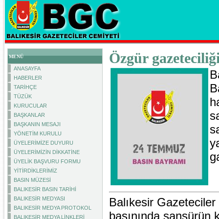
Özgür gazeteciliğ
MENÜ
ANASAYFA
B
HABERLER
B
TARİHÇE
TÜZÜK
h
KURUCULAR
s
BAŞKANLAR
BAŞKANIN MESAJI
s
YÖNETİM KURULU
y
ÜYELERİMİZE DUYURU
ÜYELERİMİZİN DİKKATİNE
g
ÜYELİK BAŞVURU FORMU
YİTİRDİKLERİMİZ
BASIN MÜZESİ
BALIKESİR BASIN TARİHİ
BALIKESİR MEDYASI
Balıkesir Gazetecil
BALIKESİR MEDYA PROTOKOL
basınında sansürün kal
BALIKESİR MEDYA LİNKLERİ