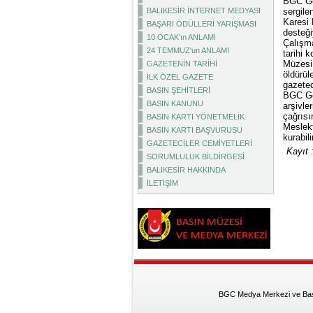
BGC Gen
BALIKESİR İNTERNET MEDYASI
sergile
Karesi
BAŞARI ÖDÜLLERİ YARIŞMASI
desteği
10 OCAK'ın ANLAMI
Çalışma
24 TEMMUZ'un ANLAMI
tarihi 
Müzesi 
GAZETENİN TARİHİ
öldürül
İLK ÖZEL GAZETE
gazetec
BASIN ŞEHİTLERİ
BGC Gen
BASIN KANUNU
arşivle
çağrıs
BASIN KARTI YÖNETMELİK
Meslekt
BASIN KARTI BAŞVURUSU
kurabili
GAZETECİLER CEMİYETLERİ
Kayıt 
SORUMLULUK BİLDİRGESİ
BALIKESİR HAKKINDA
İLETİŞİM
BGC Medya Merkezi ve Basın