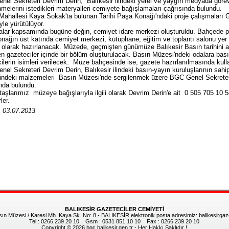
el Sekreteri Devrim Derin, Balıkesir ilindeki yerel ve yaygın medyada gör
nmelerini istedikleri materyalleri cemiyete bağışlamaları çağrısında bulundu.
 Mahallesi Kaya Sokak'ta bulunan Tarihi Paşa Konağı'ndaki proje çalışmala
yle yürütülüyor.
lar kapsamında bugüne değin, cemiyet idare merkezi oluşturuldu. Bahçede pey
konağın üst katında cemiyet merkezi, kütüphane, eğitim ve toplantı salonu yer 
olarak hazırlanacak. Müzede, geçmişten günümüze Balıkesir Basın tarihini an
en gazeteciler içinde bir bölüm oluşturulacak. Basın Müzesi'ndeki odalara bası
ilerin isimleri verilecek. Müze bahçesinde ise, gazete hazırlanılmasında kul
el Sekreteri Devrim Derin, Balıkesir ilindeki basın-yayın kuruluşlarının sahip
rindeki malzemeleri Basın Müzesi'nde sergilenmek üzere BGC Genel Sekreterliğ
ında bulundu.
aşlarımız müzeye bağışlarıyla ilgili olarak Devrim Derin'e ait 0 505 705 10 58
rler.
: 03.07.2013
BALIKESİR GAZETECİLER CEMİYETİ
 Müzesi / Karesi Mh. Kaya Sk. No: 8 - BALIKESİR elektronik posta adresimiz: balikesirga
Tel : 0266 239 20 10 Gsm : 0531 851 10 10 Fax : 0266 239 20 10
Copyright © 2026 bgc.balikesir.gen.tr - Her Hakkı Saklıdır !