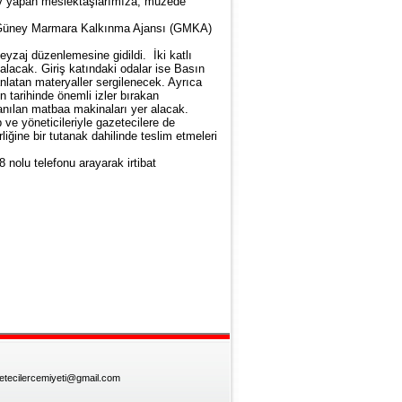
ev yapan meslektaşlarımıza, müzede
rı Güney Marmara Kalkınma Ajansı (GMKA)
zaj düzenlemesine gidildi. İki katlı
alacak. Giriş katındaki odalar ise Basın
latan materyaller sergilenecek. Ayrıca
n tarihinde önemli izler bırakan
lanılan matbaa makinaları yer alacak.
 ve yöneticileriyle gazetecilere de
ine bir tutanak dahilinde teslim etmeleri
 nolu telefonu arayarak irtibat
zetecilercemiyeti@gmail.com