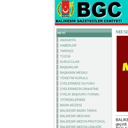
MES
MENÜ
ANASAYFA
HABERLER
TARİHÇE
TÜZÜK
KURUCULAR
BAŞKANLAR
BAŞKANIN MESAJI
YÖNETİM KURULU
ÜYELERİMİZE DUYURU
ÜYELERİMİZİN DİKKATİNE
ÜYELİK BAŞVURU FORMU
YİTİRDİKLERİMİZ
BASIN MÜZESİ
BALIKESİR BASIN TARİHİ
BALIKESİR MEDYASI
BALIKE
BALIKESİR MEDYA PROTOKOL
geçirdi
BALIKESİR MEDYA LİNKLERİ