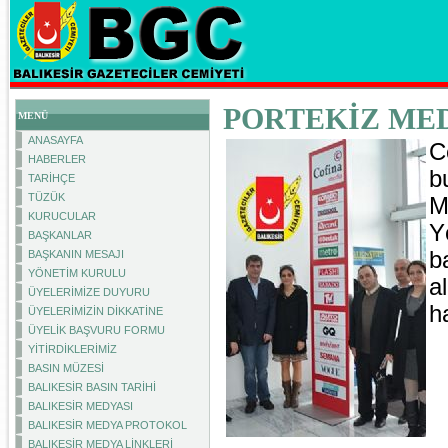
PORTEKİZ ME
MENÜ
ANASAYFA
C
HABERLER
b
TARİHÇE
TÜZÜK
M
KURUCULAR
Y
BAŞKANLAR
b
BAŞKANIN MESAJI
YÖNETİM KURULU
a
ÜYELERİMİZE DUYURU
h
ÜYELERİMİZİN DİKKATİNE
ÜYELİK BAŞVURU FORMU
YİTİRDİKLERİMİZ
BASIN MÜZESİ
BALIKESİR BASIN TARİHİ
BALIKESİR MEDYASI
BALIKESİR MEDYA PROTOKOL
BALIKESİR MEDYA LİNKLERİ