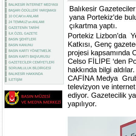
BALIKESİR İNTERNET MEDYASI
Balıkesir Gazetecile
BAŞARI ÖDÜLLERİ YARIŞMASI
yana Portekiz’de bu
10 OCAK'ın ANLAMI
24 TEMMUZ'un ANLAMI
çıkartma yaptı.
GAZETENİN TARİHİ
İLK ÖZEL GAZETE
Portekiz Lizbon’da 
BASIN ŞEHİTLERİ
Katkısı, Genç gazete
BASIN KANUNU
projesi kapsamında
BASIN KARTI YÖNETMELİK
BASIN KARTI BAŞVURUSU
Celso FİLİPE ‘den Por
GAZETECİLER CEMİYETLERİ
hakkında bilgi aldılar.
SORUMLULUK BİLDİRGESİ
BALIKESİR HAKKINDA
CAFİNA Medya Grubu 
İLETİŞİM
televizyon ve interne
ediyor. Gazetecilik y
yapılıyor.