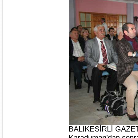
BALIKESİRLİ GAZE
Karaduman’dan sonr