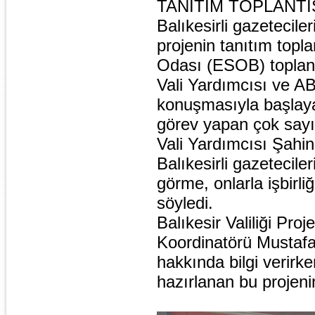
TANITIM TOPLANTIS
Balıkesirli gazetecile
projenin tanıtım topl
Odası (ESOB) toplant
Vali Yardımcısı ve AB
konuşmasıyla başlayan
görev yapan çok sayıd
Vali Yardımcısı Şahin
Balıkesirli gazetecile
görme, onlarla işbirl
söyledi.
Balıkesir Valiliği Pr
Koordinatörü Mustaf
hakkında bilgi verirk
hazırlanan bu projenin