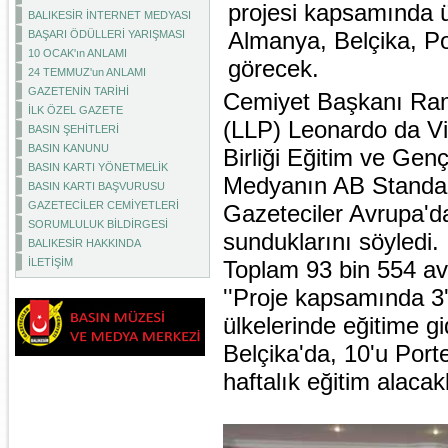
projesi kapsamında ü
BALIKESİR İNTERNET MEDYASI
Almanya, Belçika, Por
BAŞARI ÖDÜLLERİ YARIŞMASI
10 OCAK'ın ANLAMI
görecek.
24 TEMMUZ'un ANLAMI
GAZETENİN TARİHİ
Cemiyet Başkanı Ra
İLK ÖZEL GAZETE
(LLP) Leonardo da Vi
BASIN ŞEHİTLERİ
BASIN KANUNU
Birliği Eğitim ve Gen
BASIN KARTI YÖNETMELİK
Medyanın AB Standar
BASIN KARTI BAŞVURUSU
GAZETECİLER CEMİYETLERİ
Gazeteciler Avrupa'da
SORUMLULUK BİLDİRGESİ
sunduklarını söyledi.
BALIKESİR HAKKINDA
İLETİŞİM
Toplam 93 bin 554 avr
''Proje kapsamında 3'
ülkelerinde eğitime g
Belçika'da, 10'u Porte
haftalık eğitim alacakl