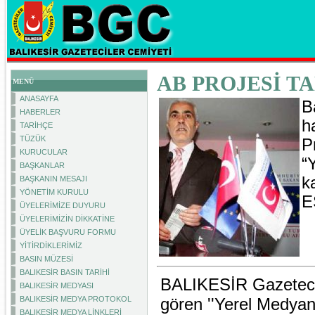
AB PROJESİ TA
MENÜ
ANASAYFA
B
HABERLER
h
TARİHÇE
TÜZÜK
P
KURUCULAR
“
BAŞKANLAR
k
BAŞKANIN MESAJI
YÖNETİM KURULU
E
ÜYELERİMİZE DUYURU
ÜYELERİMİZİN DİKKATİNE
ÜYELİK BAŞVURU FORMU
YİTİRDİKLERİMİZ
BASIN MÜZESİ
BALIKESİR BASIN TARİHİ
BALIKESİR Gazetecil
BALIKESİR MEDYASI
BALIKESİR MEDYA PROTOKOL
gören ''Yerel Medyan
BALIKESİR MEDYA LİNKLERİ