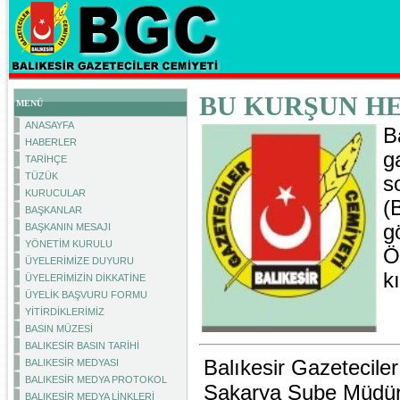
BU KURŞUN HE
MENÜ
ANASAYFA
B
HABERLER
g
TARİHÇE
TÜZÜK
s
KURUCULAR
(
BAŞKANLAR
g
BAŞKANIN MESAJI
YÖNETİM KURULU
Öz
ÜYELERİMİZE DUYURU
k
ÜYELERİMİZİN DİKKATİNE
ÜYELİK BAŞVURU FORMU
YİTİRDİKLERİMİZ
BASIN MÜZESİ
BALIKESİR BASIN TARİHİ
Balıkesir Gazetecile
BALIKESİR MEDYASI
BALIKESİR MEDYA PROTOKOL
Sakarya Şube Müdürü
BALIKESİR MEDYA LİNKLERİ