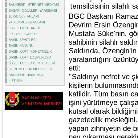
temsilcisinin silahlı 
BALIKESİR İNTERNET MEDYASI
BAŞARI ÖDÜLLERİ YARIŞMASI
BGC Başkanı Ramazan 
10 OCAK'ın ANLAMI
24 TEMMUZ'un ANLAMI
Devrim Ersin Özengin,
GAZETENİN TARİHİ
Mustafa Süke'nin, göre
İLK ÖZEL GAZETE
BASIN ŞEHİTLERİ
sahibinin silahlı sald
BASIN KANUNU
Saldırıda, Özengin'in 
BASIN KARTI YÖNETMELİK
yaralandığını üzüntüy
BASIN KARTI BAŞVURUSU
GAZETECİLER CEMİYETLERİ
etti:
SORUMLULUK BİLDİRGESİ
''Saldırıyı nefret ve 
BALIKESİR HAKKINDA
İLETİŞİM
kişilerin bulunmasınd
katildir. Tüm basın c
işini yürütmeye çalış
kutsal olarak bildiği
gazetecilik mesleğini.
yapan zihniyetin de bi
pay çıkarması gerekir.