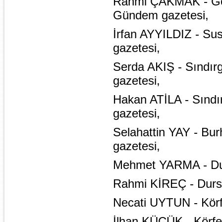
Rahmi ÇAKMAK - G
Gündem gazetesi,
İrfan AYYILDIZ - Su
gazetesi,
Serda AKIŞ - Sındı
gazetesi,
Hakan ATİLA - Sındı
gazetesi,
Selahattin YAY - Bur
gazetesi,
Mehmet YARMA - Dur
Rahmi KİREÇ - Dursu
Necati UYTUN - Körf
İlhan KÜÇÜK - Körfez