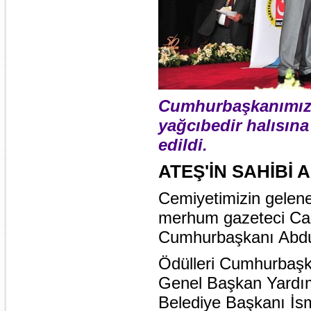
Cumhurbaşkanımıza
yağcıbedir halısın
edildi.
ATEŞ'İN SAHİBİ
Cemiyetimizin gelenek
merhum gazeteci Cahi
Cumhurbaşkanı Abdull
Ödülleri Cumhurbaşkan
Genel Başkan Yardımcı
Belediye Başkanı İs