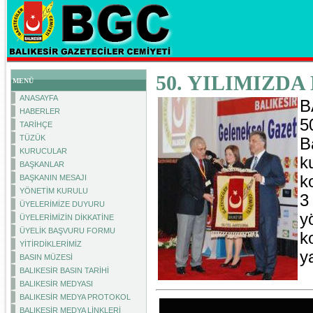
50. YILIMIZD
MENÜ
ANASAYFA
B
HABERLER
5
TARİHÇE
TÜZÜK
B
KURUCULAR
k
BAŞKANLAR
k
BAŞKANIN MESAJI
YÖNETİM KURULU
3
ÜYELERİMİZE DUYURU
y
ÜYELERİMİZİN DİKKATİNE
ÜYELİK BAŞVURU FORMU
k
YİTİRDİKLERİMİZ
y
BASIN MÜZESİ
BALIKESİR BASIN TARİHİ
BALIKESİR MEDYASI
BALIKESİR MEDYA PROTOKOL
BALIKESİR MEDYA LİNKLERİ