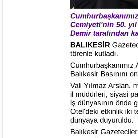
Cumhurbaşkanımız A
Cemiyeti'nin 50. y
Demir tarafından ka
BALIKESİR
Gazetec
törenle kutladı.
Cumhurbaşkanımız Ab
Balıkesir Basınını on
Vali Yılmaz Arslan, m
il müdürleri, siyasi pa
iş dünyasının önde ge
Otel'deki etkinlik iki
dünyaya duyuruldu.
Balıkesir Gazeteciler