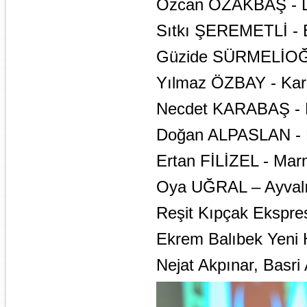
Özcan ÖZAKBAŞ - D
Sıtkı ŞEREMETLİ - Bi
Güzide SÜRMELİOĞLU
Yılmaz ÖZBAY - Kare
Necdet KARABAŞ - H
Doğan ALPASLAN - 
Ertan FİLİZEL - Mar
Oya UĞRAL – Ayvalı
Reşit Kıpçak Ekspres
Ekrem Balıbek Yeni 
Nejat Akpınar, Basri 