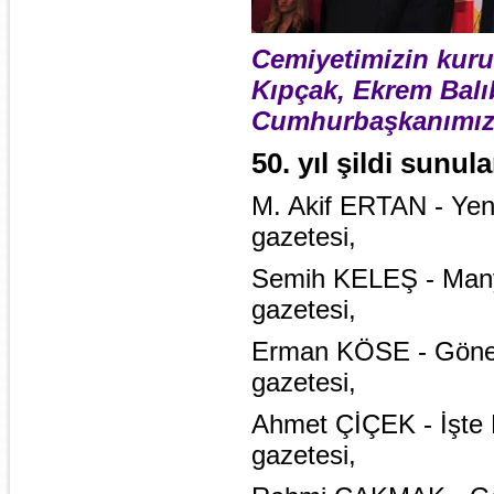
Cemiyetimizin kuruc
Kıpçak, Ekrem Balıbe
Cumhurbaşkanımız 
50. yıl şildi sunul
M. Akif ERTAN - Yen
gazetesi,
Semih KELEŞ - Many
gazetesi,
Erman KÖSE - Göne
gazetesi,
Ahmet ÇİÇEK - İşte
gazetesi,