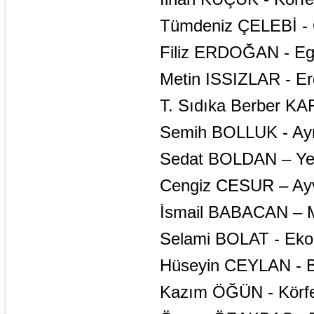
Tümdeniz ÇELEBİ - 
Filiz ERDOĞAN - Eg
Metin ISSIZLAR - Er
T. Sıdıka Berber K
Semih BOLLUK - Ayn
Sedat BOLDAN – Yeni
Cengiz CESUR – Ayv
İsmail BABACAN – M
Selami BOLAT - Ekon
Hüseyin CEYLAN - Bi
Kazım ÖĞÜN - Körfe