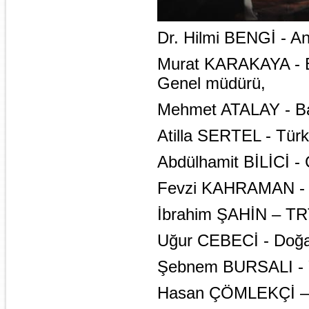
Dr. Hilmi BENGİ - A
Murat KARAKAYA - B
Genel müdürü,
Mehmet ATALAY - Ba
Atilla SERTEL - Tür
Abdülhamit BİLİCİ -
Fevzi KAHRAMAN - İ
İbrahim ŞAHİN – TR
Uğur CEBECİ - Doğa
Şebnem BURSALI - Y
Hasan ÇÖMLEKÇİ – H