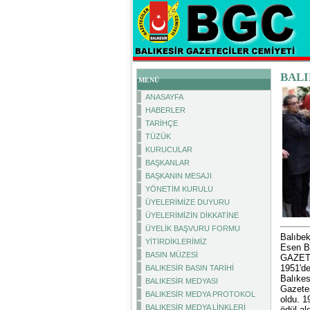
BALI
MENÜ
ANASAYFA
HABERLER
TARİHÇE
TÜZÜK
KURUCULAR
BAŞKANLAR
BAŞKANIN MESAJI
YÖNETİM KURULU
ÜYELERİMİZE DUYURU
ÜYELERİMİZİN DİKKATİNE
ÜYELİK BAŞVURU FORMU
Balıbek
YİTİRDİKLERİMİZ
Esen Ba
BASIN MÜZESİ
GAZETEC
1951'de
BALIKESİR BASIN TARİHİ
Balıkes
BALIKESİR MEDYASI
Gazetes
BALIKESİR MEDYA PROTOKOL
oldu. 1
BALIKESİR MEDYA LİNKLERİ
ödül al