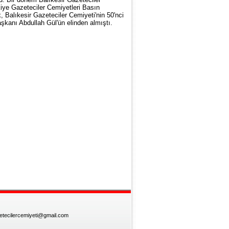
iye Gazeteciler Cemiyetleri Basın
, Balıkesir Gazeteciler Cemiyeti'nin 50'nci
kanı Abdullah Gül'ün elinden almıştı.
zetecilercemiyeti@gmail.com