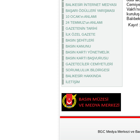
Cemiyet
BALIKESİR İNTERNET MEDYASI
Vakfı'n
BAŞARI ÖDÜLLERİ YARIŞMASI
kuruluş
10 OCAK'ın ANLAMI
Balıbek
24 TEMMUZ'un ANLAMI
Kayıt 
GAZETENİN TARİHİ
İLK ÖZEL GAZETE
BASIN ŞEHİTLERİ
BASIN KANUNU
BASIN KARTI YÖNETMELİK
BASIN KARTI BAŞVURUSU
GAZETECİLER CEMİYETLERİ
SORUMLULUK BİLDİRGESİ
BALIKESİR HAKKINDA
İLETİŞİM
BGC Medya Merkezi ve Basın