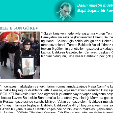
BEK'E SON GÖREV
Yüksek tansiyon nedeniyle yaşamını yitiren Yeni
Cemiyetimizin eski başkanlarından Ekrem Balıbe
uğurlandı. Balıbek için sahibi olduğu Yeni Haber 
tören düzenlendi. Törene Balıkesir Valisi Yılmaz 
toplum örgütlerinin yöneticileri, gazeteci arkadaşl
katıldı. Balıkesir Gazetecileri Cemiyeti Başkan
bir okul olduğunu, usta yazar Balıbek'in pek çok ga
'in cenazesi, arkdaşları ve yakınlarının omuzlarında Zağnos Paşa Camii'ne kada
lıbek'e başsağlığı dileklerini iletti. Cenaze, öğle namazının ardından Başçe
İLİKTİ Balıkesir Lisesi'nde öğrencilik yıllarında yayın yapan radyonun başsp
 babası Kazım Balıbek'in Bandırma'da kısa süreli yayınladığı Marmara gazet
ir Postası gazetesinde çalıştı. Milliyet, Vatan vb. gazetelerin Balıkesir muhab
i'ni yayımlamaya başlayan Balıbek, Balıkesir'de 44 yıl boyunca kesintisiz ya
951'den bu yana "Damla Damla" köşesinde on bini aşkın makalesi yayınlanan
dı. Balıbek, 2000'de Olimpiyat Komitesi Fair Play büyük ödülüne değer bulund