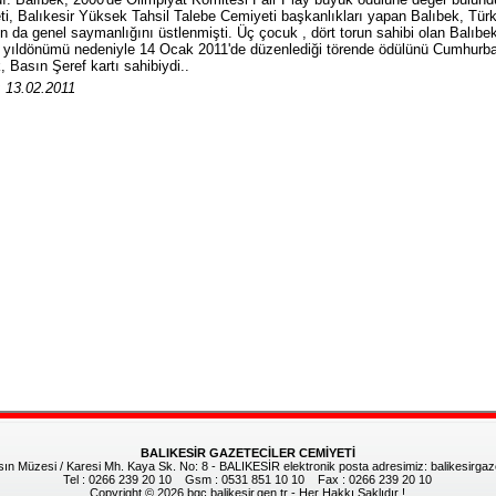
i, Balıkesir Yüksek Tahsil Talebe Cemiyeti başkanlıkları yapan Balıbek, Türk
ın da genel saymanlığını üstlenmişti. Üç çocuk , dört torun sahibi olan Balıbek
 yıldönümü nedeniyle 14 Ocak 2011'de düzenlediği törende ödülünü Cumhurbaş
, Basın Şeref kartı sahibiydi..
: 13.02.2011
BALIKESİR GAZETECİLER CEMİYETİ
 Müzesi / Karesi Mh. Kaya Sk. No: 8 - BALIKESİR elektronik posta adresimiz: balikesirga
Tel : 0266 239 20 10 Gsm : 0531 851 10 10 Fax : 0266 239 20 10
Copyright © 2026 bgc.balikesir.gen.tr - Her Hakkı Saklıdır !