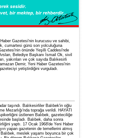
 Haber Gazetesi'nin kurucusu ve sahibi,
k, cumartesi günü son yolculuğuna
Gazetesi'nin önünde Yeşilli Caddesi'nde
Arslan, Belediye Başkanı İsmail Ok, sivil
arı, yakınları ve çok sayıda Balıkesirli
 Ramazan Demir, Yeni Haber Gazetesi'nin
zeteciyi yetiştirdiğini vurguladı.
r taşındı. Balıkesirliler Balıbek'in oğlu
şme Mezarlığı'nda toprağa verildi. HAYATI
ikerliğini üstlenen Balıbek, gazeteciliğe
esinde başladı. Balıbek, daha sonra
irliğini yaptı. 17 Ocak 1968'de Yeni Haber
yın yapan gazetenin de temellerini atmış
 Balıbek, meslek yaşamı boyunca bir çok
u. Bir dönem Balıkesir Gazeteciler