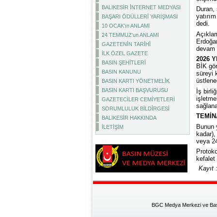
BALIKESİR İNTERNET MEDYASI
Duran, 
yatırım
BAŞARI ÖDÜLLERİ YARIŞMASI
dedi.
10 OCAK'ın ANLAMI
Açıkla
24 TEMMUZ'un ANLAMI
Erdoğan
GAZETENİN TARİHİ
devam e
İLK ÖZEL GAZETE
2026 Y
BASIN ŞEHİTLERİ
BİK gör
BASIN KANUNU
süreyi 
üstlene
BASIN KARTI YÖNETMELİK
BASIN KARTI BAŞVURUSU
İş birl
işletme
GAZETECİLER CEMİYETLERİ
sağlana
SORUMLULUK BİLDİRGESİ
TEMİN
BALIKESİR HAKKINDA
Bunun y
İLETİŞİM
kadar),
veya 24
Protoko
kefalet
Kayıt 
BGC Medya Merkezi ve Basın