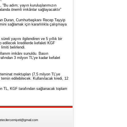
, “Bu adım; yayın kuruluşlarımızın
alanda önemli imkânlar sağlayacaktır”
nan Duran, Cumhurbaşkanı Recep Tayyip
imini sağlamak için kararlılıkla çalışmaya
eli yayını ilgilendiren ve 5 yıllık bir
p edilecek kredilerde kefaleti KGF
imiti belirlendi.
kullanım imkânı sunuldu. Basın
rafından 3 milyon TL’ye kadar kefalet
 teminat mektupları (7,5 milyon TL’ye
 temin edilebilecek. Kullanılacak kredi, 12
lyon TL, KGF tarafından sağlanacak toplam
zetecilercemiyeti@gmail.com