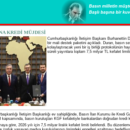
NA KREDİ MÜJDESİ
Cumhurbaşkanlığı İletişim Başkanı Burhanettin D
bir mali destek paketini açıkladı. Duran, basın s
kolaylaştıracak yeni bir iş birliği protokolünün haya
süreli yayınlara toplam 7,5 milyar TL kefalet limiti 
aşkanlığı İletişim Başkanlığı ev sahipliğinde, Basın İlan Kurumu ile Kredi 
l kapsamında, basın kuruluşları KGF kefaletiyle bankalardan doğrudan kredi k
aya göre, 2026 yılı için 7,5 milyar liralık kefalet limiti belirlendi. Bu düzen
e zorluk yaşayan medya kuruluşlarının önündeki engelleri azaltmayı hedefliyo