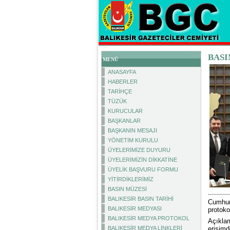
BASI
MENÜ
ANASAYFA
HABERLER
TARİHÇE
TÜZÜK
KURUCULAR
BAŞKANLAR
BAŞKANIN MESAJI
YÖNETİM KURULU
ÜYELERİMİZE DUYURU
ÜYELERİMİZİN DİKKATİNE
ÜYELİK BAŞVURU FORMU
YİTİRDİKLERİMİZ
BASIN MÜZESİ
BALIKESİR BASIN TARİHİ
Cumhurb
BALIKESİR MEDYASI
protoko
BALIKESİR MEDYA PROTOKOL
Açıklam
erişimd
BALIKESİR MEDYA LİNKLERİ