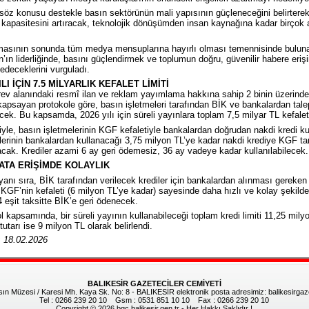
söz konusu destekle basın sektörünün mali yapısının güçleneceğini belirterek
 kapasitesini artıracak, teknolojik dönüşümden insan kaynağına kadar birçok 
masının sonunda tüm medya mensuplarına hayırlı olması temennisinde bulu
’ın liderliğinde, basını güçlendirmek ve toplumun doğru, güvenilir habere eriş
deceklerini vurguladı.
ILI İÇİN 7.5 MİLYARLIK KEFALET LİMİTİ
ev alanındaki resmî ilan ve reklam yayımlama hakkına sahip 2 binin üzerinde sür
kapsayan protokole göre, basın işletmeleri tarafından BİK ve bankalardan tale
cek. Bu kapsamda, 2026 yılı için süreli yayınlara toplam 7,5 milyar TL kefalet l
iğiyle, basın işletmelerinin KGF kefaletiyle bankalardan doğrudan nakdi kredi 
lerinin bankalardan kullanacağı 3,75 milyon TL’ye kadar nakdi krediye KGF ta
cak. Krediler azami 6 ay geri ödemesiz, 36 ay vadeye kadar kullanılabilecek.
ATA ERİŞİMDE KOLAYLIK
anı sıra, BİK tarafından verilecek krediler için bankalardan alınması gereken
 KGF’nin kefaleti (6 milyon TL’ye kadar) sayesinde daha hızlı ve kolay şekilde
 eşit taksitte BİK’e geri ödenecek.
l kapsamında, bir süreli yayının kullanabileceği toplam kredi limiti 11,25 mi
 tutarı ise 9 milyon TL olarak belirlendi.
: 18.02.2026
BALIKESİR GAZETECİLER CEMİYETİ
 Müzesi / Karesi Mh. Kaya Sk. No: 8 - BALIKESİR elektronik posta adresimiz: balikesirga
Tel : 0266 239 20 10 Gsm : 0531 851 10 10 Fax : 0266 239 20 10
Copyright © 2026 bgc.balikesir.gen.tr - Her Hakkı Saklıdır !