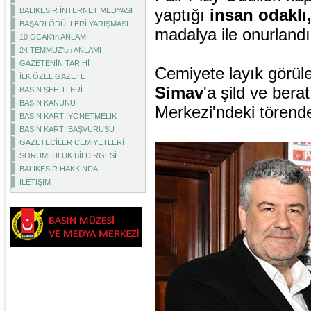
yaptığı
insan odaklı,
BALIKESİR İNTERNET MEDYASI
BAŞARI ÖDÜLLERİ YARIŞMASI
madalya ile onurlandı
10 OCAK'ın ANLAMI
24 TEMMUZ'un ANLAMI
GAZETENİN TARİHİ
Cemiyete layık görül
İLK ÖZEL GAZETE
Simav
'a şild ve be
BASIN ŞEHİTLERİ
BASIN KANUNU
Merkezi'ndeki tören
BASIN KARTI YÖNETMELİK
BASIN KARTI BAŞVURUSU
GAZETECİLER CEMİYETLERİ
SORUMLULUK BİLDİRGESİ
BALIKESİR HAKKINDA
İLETİŞİM