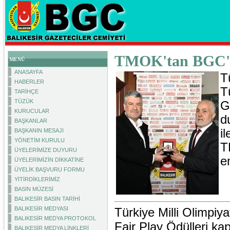
TMOK'tan BGC
MENÜ
ANASAYFA
T
HABERLER
T
TARİHÇE
TÜZÜK
G
KURUCULAR
d
BAŞKANLAR
i
BAŞKANIN MESAJI
YÖNETİM KURULU
T
ÜYELERİMİZE DUYURU
e
ÜYELERİMİZİN DİKKATİNE
ÜYELİK BAŞVURU FORMU
YİTİRDİKLERİMİZ
BASIN MÜZESİ
BALIKESİR BASIN TARİHİ
BALIKESİR MEDYASI
Türkiye Milli Olimpi
BALIKESİR MEDYA PROTOKOL
Fair Play Ödülleri k
BALIKESİR MEDYA LİNKLERİ