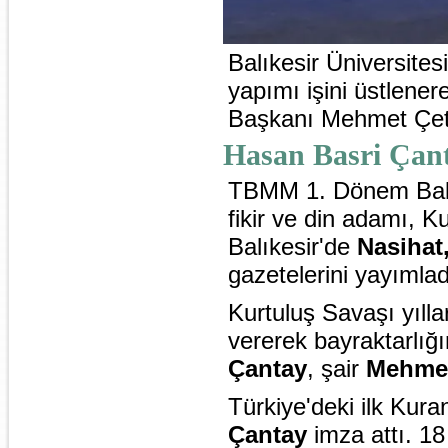
Balıkesir Üniversite
yapımı işini üstlener
Başkanı Mehmet Çetin
Hasan Basri Çan
TBMM 1. Dönem Balıkes
fikir ve din adamı, K
Balıkesir'de
Nasihat,
gazetelerini yayımlad
Kurtuluş Savaşı yılla
vererek bayraktarlığı
Çantay
, şair
Mehmet
Türkiye'deki ilk Kura
Çantay
imza attı. 1