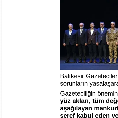
Balıkesir Gazetecile
sorunların yasalaşara
Gazeteciliğin önemin
yüz akları, tüm değe
aşağılayan mankurt
şeref kabul eden v