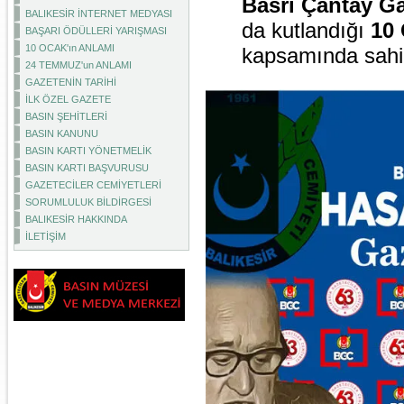
Basri Çantay Ga
BALIKESİR İNTERNET MEDYASI
da kutlandığı
10
BAŞARI ÖDÜLLERİ YARIŞMASI
10 OCAK'ın ANLAMI
kapsamında sahip
24 TEMMUZ'un ANLAMI
GAZETENİN TARİHİ
İLK ÖZEL GAZETE
BASIN ŞEHİTLERİ
BASIN KANUNU
BASIN KARTI YÖNETMELİK
BASIN KARTI BAŞVURUSU
GAZETECİLER CEMİYETLERİ
SORUMLULUK BİLDİRGESİ
BALIKESİR HAKKINDA
İLETİŞİM