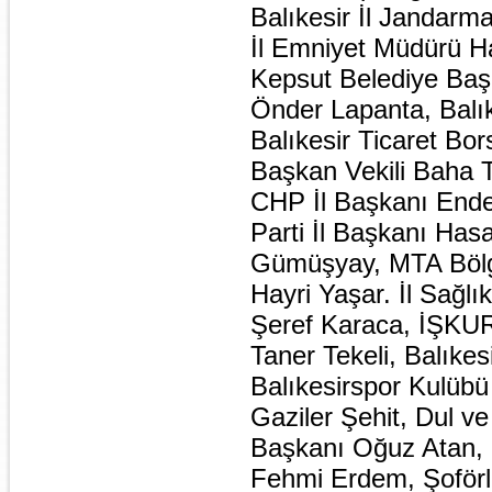
Balıkesir İl Jandarm
İl Emniyet Müdürü H
Kepsut Belediye Başk
Önder Lapanta, Balı
Balıkesir Ticaret Bo
Başkan Vekili Baha 
CHP İl Başkanı Ende
Parti İl Başkanı Has
Gümüşyay, MTA Bölg
Hayri Yaşar. İl Sağl
Şeref Karaca, İŞKUR
Taner Tekeli, Balık
Balıkesirspor Kulüb
Gaziler Şehit, Dul ve
Başkanı Oğuz Atan, E
Fehmi Erdem, Şoförl