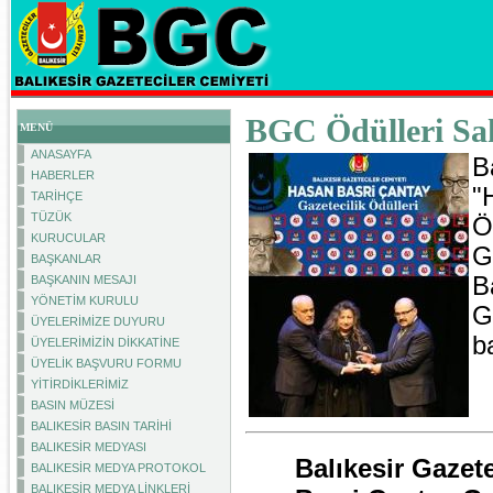
BGC Ödülleri Sa
MENÜ
ANASAYFA
B
HABERLER
"
TARİHÇE
TÜZÜK
Ö
KURUCULAR
G
BAŞKANLAR
B
BAŞKANIN MESAJI
YÖNETİM KURULU
G
ÜYELERİMİZE DUYURU
b
ÜYELERİMİZİN DİKKATİNE
ÜYELİK BAŞVURU FORMU
YİTİRDİKLERİMİZ
BASIN MÜZESİ
BALIKESİR BASIN TARİHİ
BALIKESİR MEDYASI
Balıkesir Gazet
BALIKESİR MEDYA PROTOKOL
BALIKESİR MEDYA LİNKLERİ