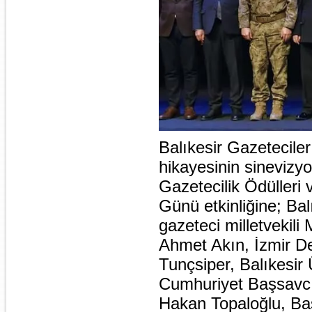
Balıkesir Gazetecile
hikayesinin sinevizy
Gazetecilik Ödüller
Günü etkinliğine; Balı
gazeteci milletvekil
Ahmet Akın, İzmir De
Tunçsiper, Balıkesir Ü
Cumhuriyet Başsavcıs
Hakan Topaloğlu, Ba