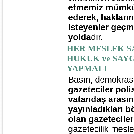
etmemiz mümkün 
ederek, hakları
isteyenler geçm
yolda
dır.
HER MESLEK S
HUKUK ve SAYG
YAPMALI
Basın, demokrasi
gazeteciler poli
vatandaş arasın
yayınladıkları b
olan gazeteciler
gazetecilik mesle