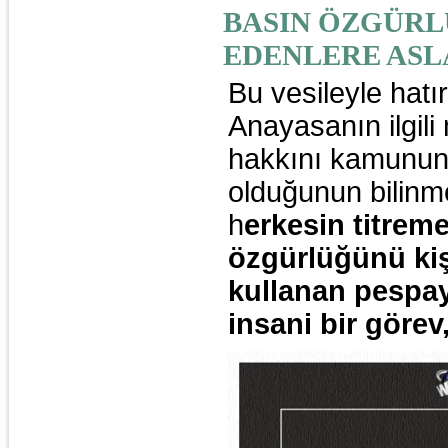
BASIN ÖZGÜR
EDENLERE ASL
Bu vesileyle hatır
Anayasanın ilgili
hakkını kamunun 
olduğunun bilinm
h
erkesin titrem
özgürlüğünü kiş
kullanan pespay
insani bir göre