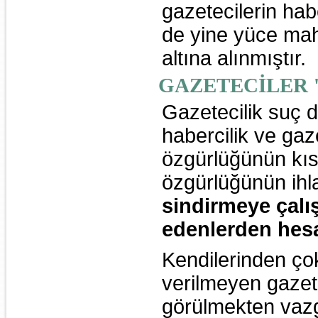
gazetecilerin hab
de yine yüce mah
altına alınmıştır.
GAZETECİLER 
Gazetecilik suç d
habercilik ve gaze
özgürlüğünün kısı
özgürlüğünün ihla
sindirmeye çalı
edenlerden hesa
Kendilerinden çok
verilmeyen gazete
görülmekten vazge