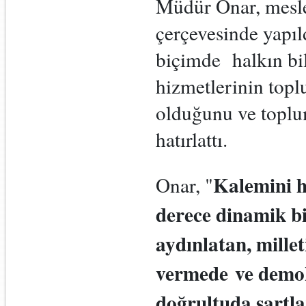
Müdür Onar, meslek
çerçevesinde yapıl
biçimde halkın bil
hizmetlerinin topl
olduğunu ve toplu
hatırlattı.
Kalemini h
Onar, "
derece dinamik b
aydınlatan, mille
vermede ve demok
doğrultuda şartl