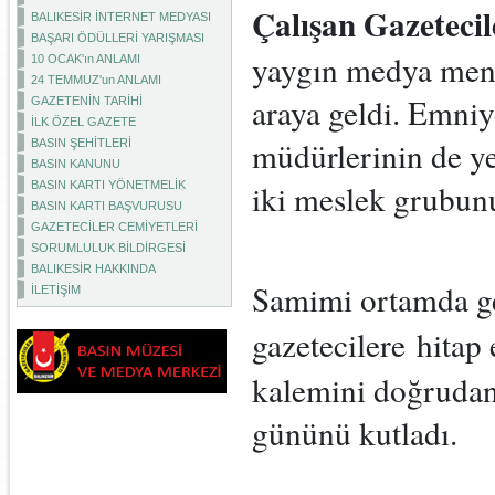
Çalışan Gazeteci
BALIKESİR İNTERNET MEDYASI
BAŞARI ÖDÜLLERİ YARIŞMASI
yaygın medya mensu
10 OCAK'ın ANLAMI
24 TEMMUZ'un ANLAMI
araya geldi. Emni
GAZETENİN TARİHİ
İLK ÖZEL GAZETE
müdürlerinin de ye
BASIN ŞEHİTLERİ
BASIN KANUNU
iki meslek grubun
BASIN KARTI YÖNETMELİK
BASIN KARTI BAŞVURUSU
GAZETECİLER CEMİYETLERİ
SORUMLULUK BİLDİRGESİ
BALIKESİR HAKKINDA
Samimi ortamda ger
İLETİŞİM
gazetecilere hita
kalemini doğrudan
gününü kutladı.