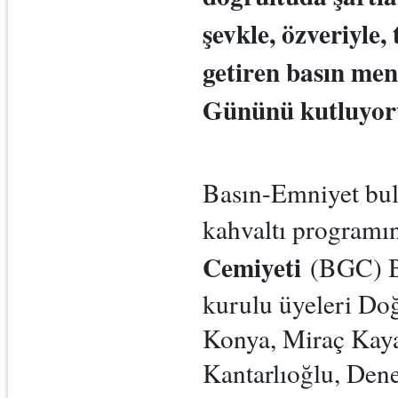
şevkle, özveriyle, 
getiren basın men
Gününü kutluyo
Basın-Emniyet bul
kahvaltı program
Cemiyeti
(BGC) 
kurulu üyeleri Do
Konya, Miraç Kay
Kantarlıoğlu, Den