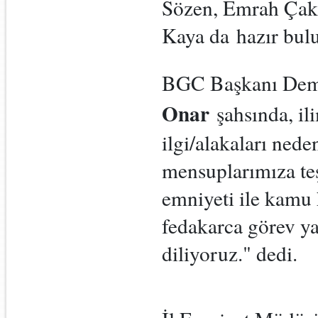
Sözen, Emrah Çakm
Kaya da hazır bul
BGC Başkanı Demi
Onar
şahsında, il
ilgi/alakaları nede
mensuplarımıza te
emniyeti ile kamu
fedakarca görev ya
diliyoruz." dedi.