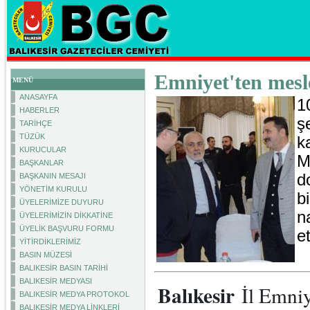
Emniyet'ten mesle
MENÜ
ANASAYFA
1
HABERLER
ş
TARİHÇE
TÜZÜK
k
KURUCULAR
M
BAŞKANLAR
d
BAŞKANIN MESAJI
YÖNETİM KURULU
b
ÜYELERİMİZE DUYURU
n
ÜYELERİMİZİN DİKKATİNE
ÜYELİK BAŞVURU FORMU
et
YİTİRDİKLERİMİZ
BASIN MÜZESİ
BALIKESİR BASIN TARİHİ
BALIKESİR MEDYASI
Balıkesir
İl Emni
BALIKESİR MEDYA PROTOKOL
BALIKESİR MEDYA LİNKLERİ