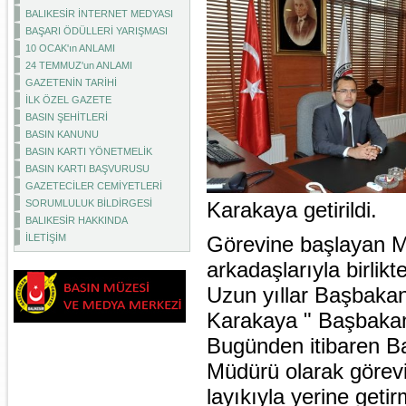
BALIKESİR İNTERNET MEDYASI
BAŞARI ÖDÜLLERİ YARIŞMASI
10 OCAK'ın ANLAMI
24 TEMMUZ'un ANLAMI
GAZETENİN TARİHİ
İLK ÖZEL GAZETE
BASIN ŞEHİTLERİ
BASIN KANUNU
BASIN KARTI YÖNETMELİK
BASIN KARTI BAŞVURUSU
GAZETECİLER CEMİYETLERİ
SORUMLULUK BİLDİRGESİ
Karakaya getirildi.
BALIKESİR HAKKINDA
İLETİŞİM
Görevine başlayan M
arkadaşlarıyla birlik
Uzun yıllar Başbakan
Karakaya " Başbakanl
Bugünden itibaren B
Müdürü olarak görev
layıkıyla yerine geti