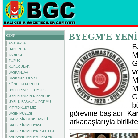
BYEGM'E YEN
MENÜ
ANASAYFA
B
HABERLER
M
TARİHÇE
TÜZÜK
G
KURUCULAR
v
BAŞKANLAR
M
BAŞKANIN MESAJI
YÖNETİM KURULU
M
ÜYELERİMİZE DUYURU
G
ÜYELERİMİZİN DİKKATİNE
ÜYELİK BAŞVURU FORMU
b
YİTİRDİKLERİMİZ
görevine başladı. Ka
BASIN MÜZESİ
BALIKESİR BASIN TARİHİ
arkadaşlarıyla birlikt
BALIKESİR MEDYASI
BALIKESİR MEDYA PROTOKOL
BALIKESİR MEDYA LİNKLERİ