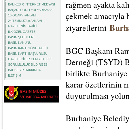
rağmen ayakta kal
BALIKESİR İNTERNET MEDYASI
BAŞARI ÖDÜLLERİ YARIŞMASI
çekmek amacıyla ba
10 OCAK'ın ANLAMI
24 TEMMUZ'un ANLAMI
Burha
ziyaretlerini
GAZETENİN TARİHİ
İLK ÖZEL GAZETE
BASIN ŞEHİTLERİ
BASIN KANUNU
BGC Başkanı Rama
BASIN KARTI YÖNETMELİK
BASIN KARTI BAŞVURUSU
Derneği (TSYD) Ba
GAZETECİLER CEMİYETLERİ
SORUMLULUK BİLDİRGESİ
birlikte Burhaniye 
BALIKESİR HAKKINDA
İLETİŞİM
karar özetlerinin 
duyurulması yolun
Burhaniye Belediye