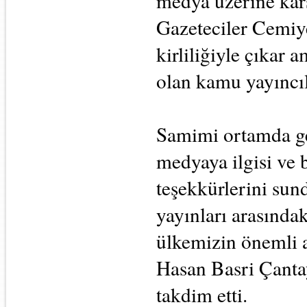
medya üzerine karş
Gazeteciler Cemiye
kirliliğiyle çıkar 
olan kamu yayıncılı
Samimi ortamda ge
medyaya ilgisi ve 
teşekkürlerini sun
yayınları arasındak
ülkemizin önemli a
Hasan Basri Çantay
takdim etti.