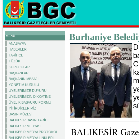
Burhaniye Belediy
MENÜ
ANASAYFA
D
HABERLER
b
TARİHÇE
TÜZÜK
C
KURUCULAR
k
BAŞKANLAR
m
BAŞKANIN MESAJI
YÖNETİM KURULU
y
ÜYELERİMİZE DUYURU
y
ÜYELERİMİZİN DİKKATİNE
ÜYELİK BAŞVURU FORMU
s
YİTİRDİKLERİMİZ
BASIN MÜZESİ
BALIKESİR BASIN TARİHİ
BALIKESİR MEDYASI
BALIKESİR Gazetec
BALIKESİR MEDYA PROTOKOL
BALIKESİR MEDYA LİNKLERİ