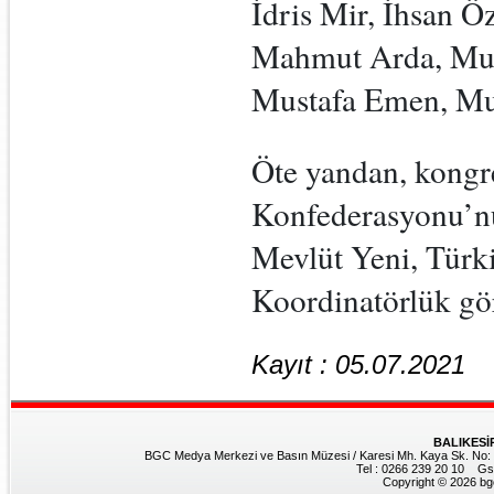
İdris Mir, İhsan Öz
Mahmut Arda, Mu
Mustafa Emen, Muz
Öte yandan, kongre
Konfederasyonu’nu
Mevlüt Yeni, Türk
Koordinatörlük gör
Kayıt : 05.07.2021
BALIKESİ
BGC Medya Merkezi ve Basın Müzesi / Karesi Mh. Kaya Sk. No: 8
Tel : 0266 239 20 10 Gs
Copyright © 2026 bgc.