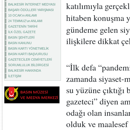
katılımıyla gerçe
BALIKESİR İNTERNET MEDYASI
BAŞARI ÖDÜLLERİ YARIŞMASI
hitaben konuşma 
10 OCAK'ın ANLAMI
24 TEMMUZ'un ANLAMI
gündeme gelen siy
GAZETENİN TARİHİ
İLK ÖZEL GAZETE
ilişkilere dikkat çe
BASIN ŞEHİTLERİ
BASIN KANUNU
BASIN KARTI YÖNETMELİK
BASIN KARTI BAŞVURUSU
GAZETECİLER CEMİYETLERİ
“
İlk defa “pandemi
SORUMLULUK BİLDİRGESİ
BALIKESİR HAKKINDA
zamanda siyaset-ma
İLETİŞİM
su yüzüne çıktığı
gazeteci” diyen ama
odağı olan insanla
olduk ve maalese