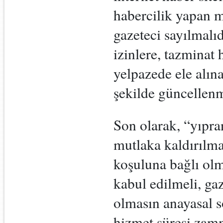
habercilik yapan m
gazeteci sayılmalı
izinlere, tazminat
yelpazede ele alın
şekilde güncellenm
Son olarak, “yıpra
mutlaka kaldırılmal
koşuluna bağlı olma
kabul edilmeli, gaz
olmasın anayasal s
hizmet süresi zamm