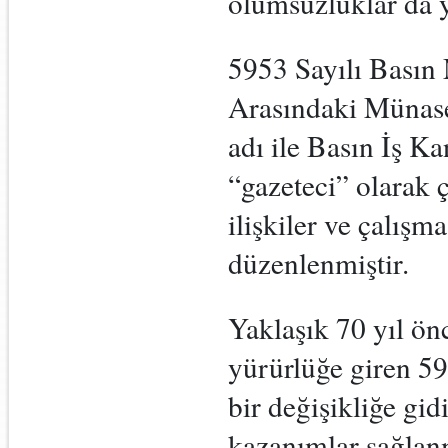
olumsuzluklar da 
5953 Sayılı Basın 
Arasındaki Münase
adı ile Basın İş Ka
“gazeteci” olarak ç
ilişkiler ve çalışm
düzenlenmiştir.
Yaklaşık 70 yıl ö
yürürlüğe giren 59
bir değişikliğe gi
kazanımlar sağlanm