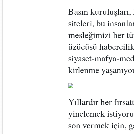
Basın kuruluşları,
siteleri, bu insanl
mesleğimizi her tür
üzücüsü habercilik,
siyaset-mafya-me
kirlenme yaşanıyor
Yıllardır her fırsa
yinelemek istiyor
son vermek için, g