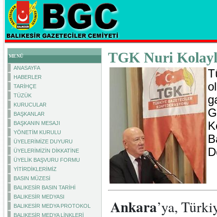
TGK Nuri Kolayl
MENÜ
ANASAYFA
T
HABERLER
o
TARİHÇE
TÜZÜK
g
KURUCULAR
G
BAŞKANLAR
K
BAŞKANIN MESAJI
YÖNETİM KURULU
B
ÜYELERİMİZE DUYURU
D
ÜYELERİMİZİN DİKKATİNE
ÜYELİK BAŞVURU FORMU
YİTİRDİKLERİMİZ
BASIN MÜZESİ
BALIKESİR BASIN TARİHİ
BALIKESİR MEDYASI
Ankara
’ya, Türki
BALIKESİR MEDYA PROTOKOL
BALIKESİR MEDYA LİNKLERİ