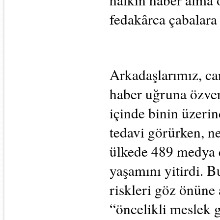
fedakârca çabalara
Arkadaşlarımız, can
haber uğruna özveri
içinde binin üzeri
tedavi görürken, n
ülkede 489 medya ç
yaşamını yitirdi. B
riskleri göz önüne 
“öncelikli meslek g