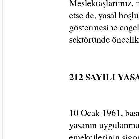
Meslektaşlarımız, 
etse de, yasal boşl
göstermesine engel
sektöründe öncelik
212 SAYILI YAS
10 Ocak 1961, basın
yasanın uygulanmay
emekçilerinin sigort