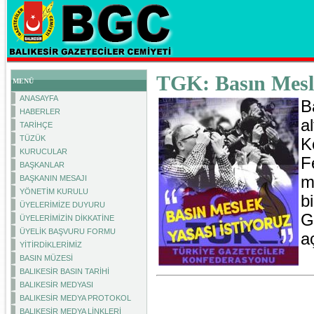
TGK: Basın Mesle
MENÜ
ANASAYFA
B
HABERLER
a
TARİHÇE
TÜZÜK
K
KURUCULAR
F
BAŞKANLAR
m
BAŞKANIN MESAJI
YÖNETİM KURULU
b
ÜYELERİMİZE DUYURU
G
ÜYELERİMİZİN DİKKATİNE
ÜYELİK BAŞVURU FORMU
a
YİTİRDİKLERİMİZ
BASIN MÜZESİ
BALIKESİR BASIN TARİHİ
BALIKESİR MEDYASI
BALIKESİR MEDYA PROTOKOL
BALIKESİR MEDYA LİNKLERİ