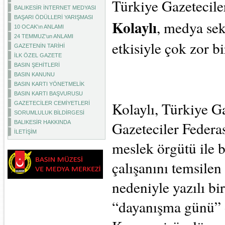
Türkiye Gazetecil
BALIKESİR İNTERNET MEDYASI
BAŞARI ÖDÜLLERİ YARIŞMASI
Kolaylı
, medya se
10 OCAK'ın ANLAMI
24 TEMMUZ'un ANLAMI
etkisiyle çok zor bi
GAZETENİN TARİHİ
İLK ÖZEL GAZETE
BASIN ŞEHİTLERİ
BASIN KANUNU
BASIN KARTI YÖNETMELİK
BASIN KARTI BAŞVURUSU
Kolaylı, Türkiye G
GAZETECİLER CEMİYETLERİ
SORUMLULUK BİLDİRGESİ
Gazeteciler Federa
BALIKESİR HAKKINDA
İLETİŞİM
meslek örgütü ile b
çalışanını temsile
nedeniyle yazılı bi
“dayanışma günü” ol