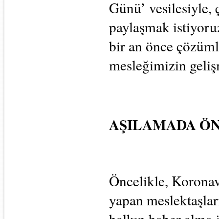
Günü’ vesilesiyle,
paylaşmak istiyoru
bir an önce çözümle
mesleğimizin geliş
AŞILAMADA Ö
Öncelikle, Koronavi
yapan meslektaşları
halkın haber alma 