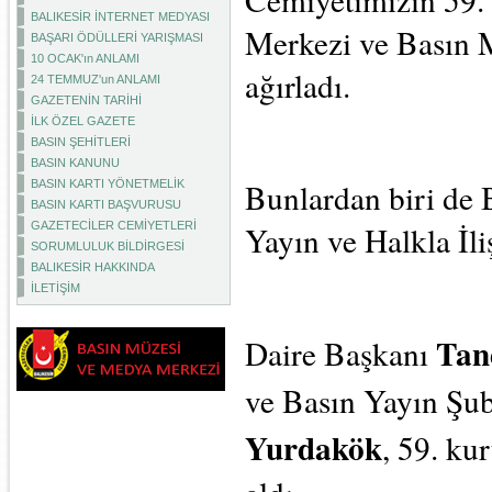
BALIKESİR İNTERNET MEDYASI
Merkezi ve Basın M
BAŞARI ÖDÜLLERİ YARIŞMASI
10 OCAK'ın ANLAMI
ağırladı.
24 TEMMUZ'un ANLAMI
GAZETENİN TARİHİ
İLK ÖZEL GAZETE
BASIN ŞEHİTLERİ
BASIN KANUNU
Bunlardan biri de 
BASIN KARTI YÖNETMELİK
BASIN KARTI BAŞVURUSU
Yayın ve Halkla İli
GAZETECİLER CEMİYETLERİ
SORUMLULUK BİLDİRGESİ
BALIKESİR HAKKINDA
İLETİŞİM
 Ta
Daire Başkanı
ve Basın Yayın Şu
Yurdakök
, 59. ku