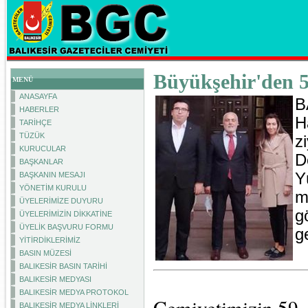
Büyükşehir'den 59
MENÜ
ANASAYFA
B
HABERLER
H
TARİHÇE
TÜZÜK
z
KURUCULAR
D
BAŞKANLAR
Y
BAŞKANIN MESAJI
YÖNETİM KURULU
m
ÜYELERİMİZE DUYURU
g
ÜYELERİMİZİN DİKKATİNE
ÜYELİK BAŞVURU FORMU
ge
YİTİRDİKLERİMİZ
BASIN MÜZESİ
BALIKESİR BASIN TARİHİ
BALIKESİR MEDYASI
BALIKESİR MEDYA PROTOKOL
Cemiyetimizin 59. 
BALIKESİR MEDYA LİNKLERİ