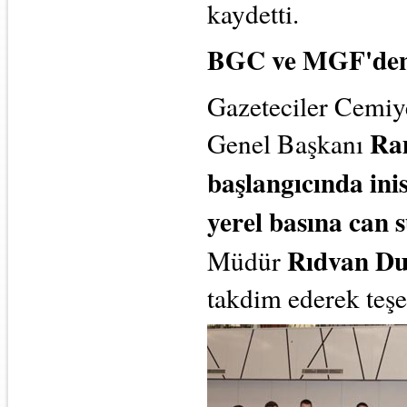
kaydetti.
BGC ve MGF'd
Gazeteciler Cemiy
Ra
Genel Başkanı
başlangıcında ini
yerel basına can 
Rıdvan D
Müdür
takdim ederek teşe