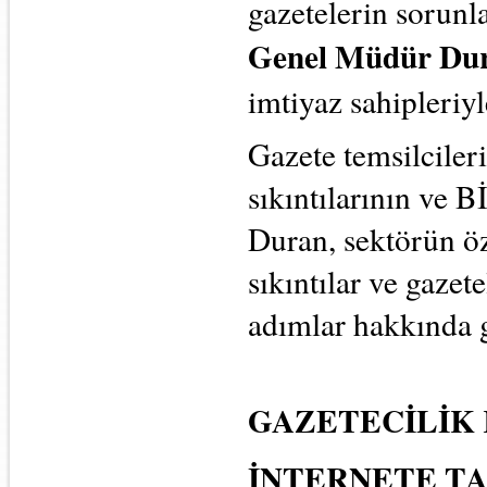
gazetelerin sorunl
Genel Müdür Du
imtiyaz sahipleriyl
Gazete temsilcileri
sıkıntılarının ve B
Duran, sektörün öz
sıkıntılar ve gaze
adımlar hakkında g
GAZETECİLİK
İNTERNETE T