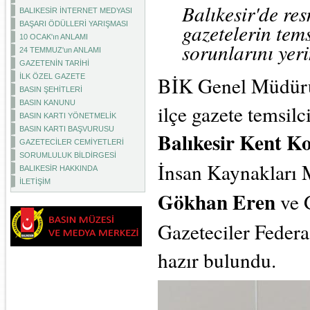
Balıkesir'de re
BALIKESİR İNTERNET MEDYASI
gazetelerin tems
BAŞARI ÖDÜLLERİ YARIŞMASI
10 OCAK'ın ANLAMI
sorunlarını yer
24 TEMMUZ'un ANLAMI
GAZETENİN TARİHİ
BİK Genel Müdür
İLK ÖZEL GAZETE
BASIN ŞEHİTLERİ
BASIN KANUNU
ilçe gazete temsil
BASIN KARTI YÖNETMELİK
BASIN KARTI BAŞVURUSU
Balıkesir Kent K
GAZETECİLER CEMİYETLERİ
SORUMLULUK BİLDİRGESİ
İnsan Kaynakları
BALIKESİR HAKKINDA
İLETİŞİM
Gökhan Eren
ve 
Gazeteciler Feder
hazır bulundu.