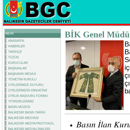
BİK Genel Müdür
MENÜ
ANASAYFA
B
HABERLER
B
TARİHÇE
TÜZÜK
S
KURUCULAR
i
BAŞKANLAR
ç
BAŞKANIN MESAJI
YÖNETİM KURULU
ç
ÜYELERİMİZE DUYURU
b
ÜYELERİMİZİN DİKKATİNE
ÜYELİK BAŞVURU FORMU
YİTİRDİKLERİMİZ
BASIN MÜZESİ
BALIKESİR BASIN TARİHİ
BALIKESİR MEDYASI
Basın İlan Ku
BALIKESİR MEDYA PROTOKOL
BALIKESİR MEDYA LİNKLERİ