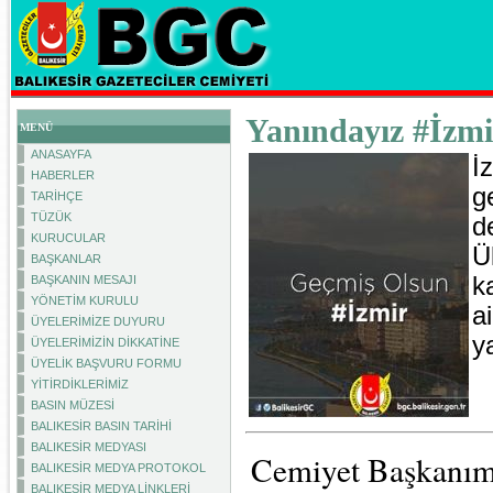
Yanındayız #İzmi
MENÜ
ANASAYFA
İ
HABERLER
g
TARİHÇE
TÜZÜK
d
KURUCULAR
Ü
BAŞKANLAR
k
BAŞKANIN MESAJI
YÖNETİM KURULU
a
ÜYELERİMİZE DUYURU
ya
ÜYELERİMİZİN DİKKATİNE
ÜYELİK BAŞVURU FORMU
YİTİRDİKLERİMİZ
BASIN MÜZESİ
BALIKESİR BASIN TARİHİ
BALIKESİR MEDYASI
Cemiyet Başkanı
BALIKESİR MEDYA PROTOKOL
BALIKESİR MEDYA LİNKLERİ