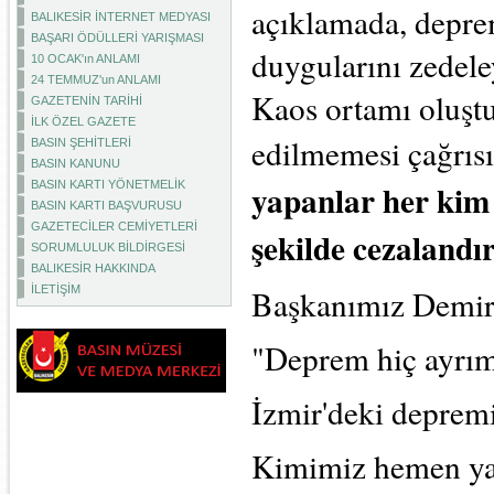
açıklamada, deprem
BALIKESİR İNTERNET MEDYASI
BAŞARI ÖDÜLLERİ YARIŞMASI
duygularını zedele
10 OCAK'ın ANLAMI
24 TEMMUZ'un ANLAMI
Kaos ortamı oluştu
GAZETENİN TARİHİ
İLK ÖZEL GAZETE
edilmemesi çağrıs
BASIN ŞEHİTLERİ
BASIN KANUNU
yapanlar her kim 
BASIN KARTI YÖNETMELİK
BASIN KARTI BAŞVURUSU
GAZETECİLER CEMİYETLERİ
şekilde cezalandır
SORUMLULUK BİLDİRGESİ
BALIKESİR HAKKINDA
İLETİŞİM
Başkanımız Demir'
"Deprem hiç ayrım
İzmir'deki depremi
Kimimiz hemen yar