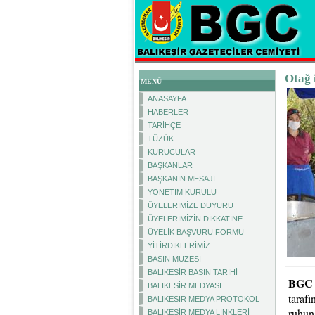
Otağ 
MENÜ
ANASAYFA
HABERLER
TARİHÇE
TÜZÜK
KURUCULAR
BAŞKANLAR
BAŞKANIN MESAJI
YÖNETİM KURULU
ÜYELERİMİZE DUYURU
ÜYELERİMİZİN DİKKATİNE
ÜYELİK BAŞVURU FORMU
YİTİRDİKLERİMİZ
BASIN MÜZESİ
BALIKESİR BASIN TARİHİ
BGC 
BALIKESİR MEDYASI
tarafı
BALIKESİR MEDYA PROTOKOL
ruhun
BALIKESİR MEDYA LİNKLERİ