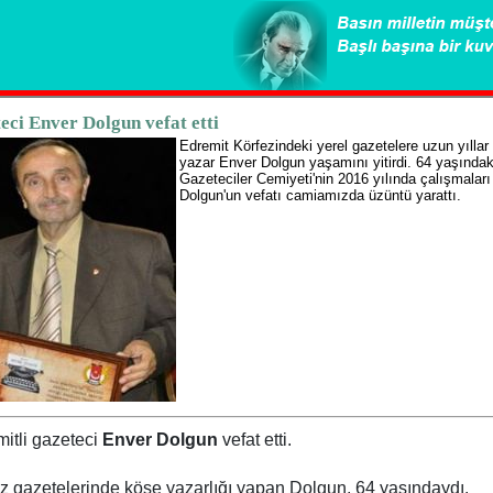
eci Enver Dolgun vefat etti
Edremit Körfezindeki yerel gazetelere uzun yıllar
yazar Enver Dolgun yaşamını yitirdi. 64 yaşındaki 
Gazeteciler Cemiyeti'nin 2016 yılında çalışmaları 
Dolgun'un vefatı camiamızda üzüntü yarattı.
itli gazeteci
Enver Dolgun
vefat etti.
z gazetelerinde köşe yazarlığı yapan Dolgun, 64 yaşındaydı.