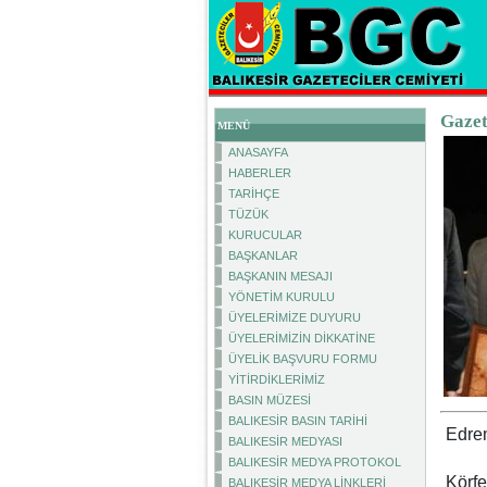
Gazet
MENÜ
ANASAYFA
HABERLER
TARİHÇE
TÜZÜK
KURUCULAR
BAŞKANLAR
BAŞKANIN MESAJI
YÖNETİM KURULU
ÜYELERİMİZE DUYURU
ÜYELERİMİZİN DİKKATİNE
ÜYELİK BAŞVURU FORMU
YİTİRDİKLERİMİZ
BASIN MÜZESİ
BALIKESİR BASIN TARİHİ
Edrem
BALIKESİR MEDYASI
BALIKESİR MEDYA PROTOKOL
Körfe
BALIKESİR MEDYA LİNKLERİ