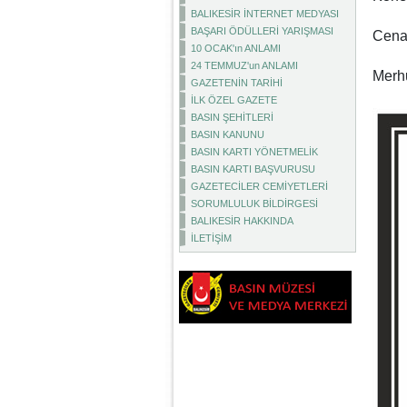
BALIKESİR İNTERNET MEDYASI
BAŞARI ÖDÜLLERİ YARIŞMASI
Cenaz
10 OCAK'ın ANLAMI
24 TEMMUZ'un ANLAMI
Merhu
GAZETENİN TARİHİ
İLK ÖZEL GAZETE
BASIN ŞEHİTLERİ
BASIN KANUNU
BASIN KARTI YÖNETMELİK
BASIN KARTI BAŞVURUSU
GAZETECİLER CEMİYETLERİ
SORUMLULUK BİLDİRGESİ
BALIKESİR HAKKINDA
İLETİŞİM