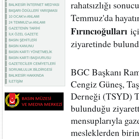
rahatsızlığı sonuc
BALIKESİR İNTERNET MEDYASI
BAŞARI ÖDÜLLERİ YARIŞMASI
Temmuz'da hayatı
10 OCAK'ın ANLAMI
24 TEMMUZ'un ANLAMI
Fırıncıoğulları
içi
GAZETENİN TARİHİ
İLK ÖZEL GAZETE
ziyaretinde bulund
BASIN ŞEHİTLERİ
BASIN KANUNU
BASIN KARTI YÖNETMELİK
BASIN KARTI BAŞVURUSU
GAZETECİLER CEMİYETLERİ
BGC Başkanı Rama
SORUMLULUK BİLDİRGESİ
BALIKESİR HAKKINDA
Cengiz Güneş, Taşk
İLETİŞİM
Derneği (TSYD) Te
bulunduğu ziyaret
mensuplarıyla gaze
mesleklerden birini 