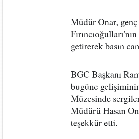
Müdür Onar, genç 
Fırıncıoğulları'nı
getirerek basın cam
BGC Başkanı Rama
bugüne gelişiminin
Müzesinde sergilen
Müdürü Hasan Onar
teşekkür etti.