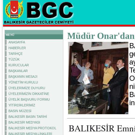
Müdür Onar'dan t
MENÜ
ANASAYFA
B
HABERLER
g
TARİHÇE
TÜZÜK
a
KURUCULAR
T
BAŞKANLAR
O
BAŞKANIN MESAJI
YÖNETİM KURULU
n
ÜYELERİMİZE DUYURU
B
ÜYELERİMİZİN DİKKATİNE
ÜYELİK BAŞVURU FORMU
i
YİTİRDİKLERİMİZ
BASIN MÜZESİ
BALIKESİR BASIN TARİHİ
BALIKESİR MEDYASI
BALIKESİR Emniye
BALIKESİR MEDYA PROTOKOL
BALIKESİR MEDYA LİNKLERİ