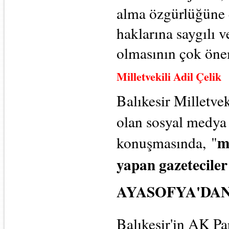
alma özgürlüğüne ç
haklarına saygılı 
olmasının çok öne
Milletvekili Adil Çelik
Balıkesir Milletve
olan sosyal medya d
m
konuşmasında, "
yapan gazeteciler
AYASOFYA'DAN
Balıkesir'in AK Par