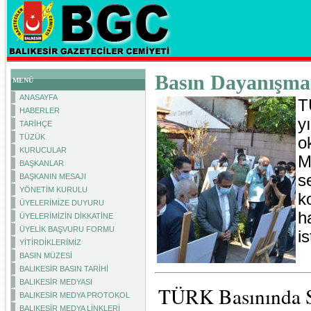
Basın Dayanışma
MENÜ
ANASAYFA
T
HABERLER
y
TARİHÇE
TÜZÜK
o
KURUCULAR
M
BAŞKANLAR
s
BAŞKANIN MESAJI
YÖNETİM KURULU
k
ÜYELERİMİZE DUYURU
h
ÜYELERİMİZİN DİKKATİNE
ÜYELİK BAŞVURU FORMU
is
YİTİRDİKLERİMİZ
BASIN MÜZESİ
BALIKESİR BASIN TARİHİ
BALIKESİR MEDYASI
TÜRK Basınında Sa
BALIKESİR MEDYA PROTOKOL
BALIKESİR MEDYA LİNKLERİ