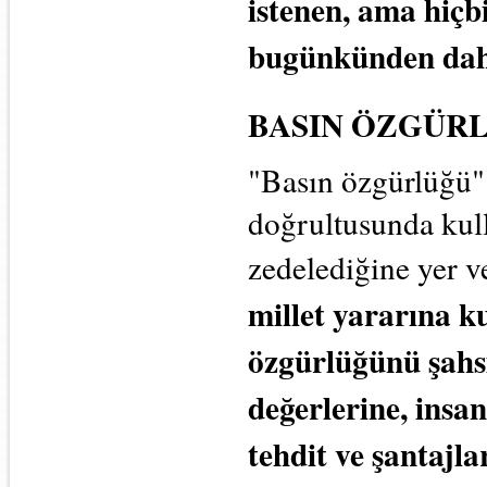
istenen, ama hiçb
bugünkünden daha
BASIN ÖZGÜR
"Basın özgürlüğü" a
doğrultusunda kull
zedelediğine yer 
millet yararına 
özgürlüğünü şahsi
değerlerine, insan
tehdit ve şantajl