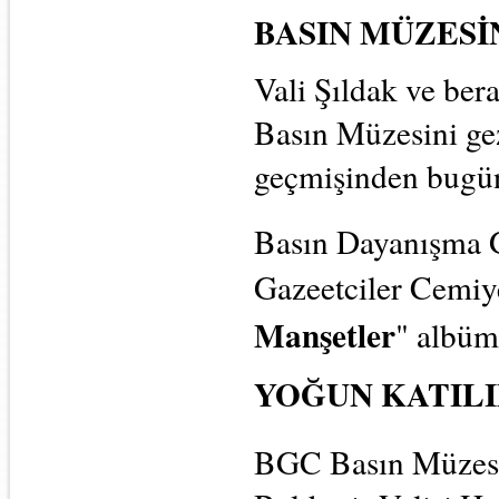
BASIN MÜZES
Vali Şıldak ve ber
Basın Müzesini gez
geçmişinden bugünü
Basın Dayanışma G
Gazeetciler Cemiye
Manşetler
" albüm 
YOĞUN KATIL
BGC Basın Müzesi 