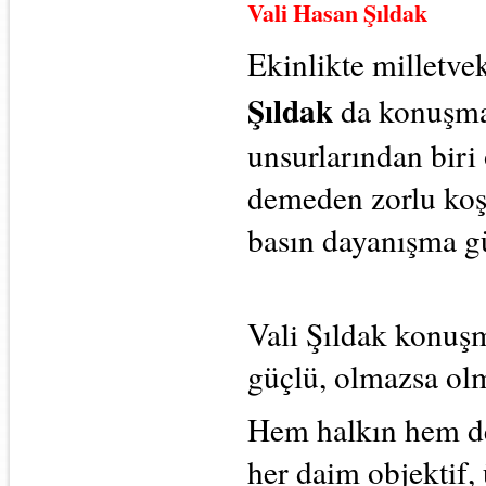
Vali Hasan Şıldak
Ekinlikte milletvek
Şıldak
da konuşma
unsurlarından biri
demeden zorlu koş
basın dayanışma gü
Vali Şıldak konuş
güçlü, olmazsa ol
Hem halkın hem d
her daim objektif,