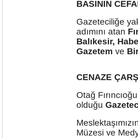
BASININ CEFA
Gazeteciliğe ya
adımını atan
Fı
Balıkesir,
Habe
Gazetem
ve
Bi
CENAZE ÇAR
Otağ Fırıncıoğull
olduğu
Gazetec
Meslektaşımızı
Müzesi ve Medy