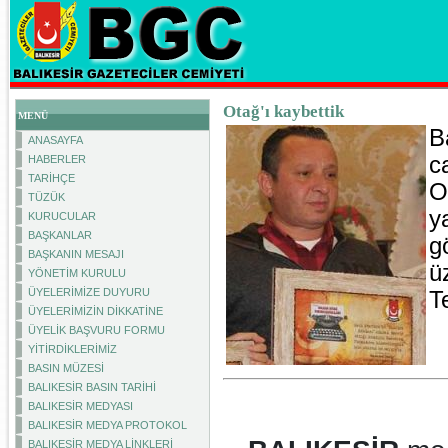
Otağ'ı kaybettik
MENÜ
B
ANASAYFA
c
HABERLER
TARİHÇE
O
TÜZÜK
y
KURUCULAR
BAŞKANLAR
g
BAŞKANIN MESAJI
ü
YÖNETİM KURULU
ÜYELERİMİZE DUYURU
T
ÜYELERİMİZİN DİKKATİNE
ÜYELİK BAŞVURU FORMU
YİTİRDİKLERİMİZ
BASIN MÜZESİ
BALIKESİR BASIN TARİHİ
BALIKESİR MEDYASI
BALIKESİR MEDYA PROTOKOL
BALIKESİR MEDYA LİNKLERİ