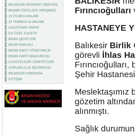
BALIKESİR
med
BALIKESİR İNTERNET MEDYASI
Fırıncıoğulları
BAŞARI ÖDÜLLERİ YARIŞMASI
10 OCAK'ın ANLAMI
24 TEMMUZ'un ANLAMI
HASTANEYE Y
GAZETENİN TARİHİ
İLK ÖZEL GAZETE
BASIN ŞEHİTLERİ
Balıkesir
Birlik
BASIN KANUNU
BASIN KARTI YÖNETMELİK
görevli
İhlas Ha
BASIN KARTI BAŞVURUSU
GAZETECİLER CEMİYETLERİ
Fırıncıoğulları, 
SORUMLULUK BİLDİRGESİ
Şehir Hastanesi'
BALIKESİR HAKKINDA
İLETİŞİM
Meslektaşımız bu
gözetim altında
alınmıştı.
Sağlık durumunun 