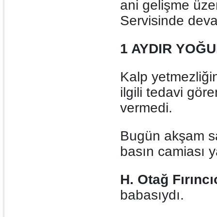
ani gelişme üze
Servisinde deva
1 AYDIR YOĞ
Kalp yetmezliği
ilgili tedavi gör
vermedi.
Bugün akşam saa
basın camiası y
H. Otağ Fırıncı
babasıydı.