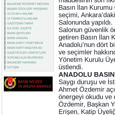
maddesinin son fıkr
BALIKESİR İNTERNET MEDYASI
Basın İlan Kurumu G
BAŞARI ÖDÜLLERİ YARIŞMASI
seçimi, Ankara’daki
10 OCAK'ın ANLAMI
24 TEMMUZ'un ANLAMI
Salonunda yapıldı.
GAZETENİN TARİHİ
Salonun güvenlik ö
İLK ÖZEL GAZETE
BASIN ŞEHİTLERİ
getiren Basın İlan 
BASIN KANUNU
Anadolu’nun dört bi
BASIN KARTI YÖNETMELİK
BASIN KARTI BAŞVURUSU
ve seçimler hakkınd
GAZETECİLER CEMİYETLERİ
SORUMLULUK BİLDİRGESİ
Yönetim Kurulu Üy
BALIKESİR HAKKINDA
üstlendi.
İLETİŞİM
ANADOLU BASIN
Saygı duruşu ve İst
Ahmet Özdemir açıl
önergeyi okudu ve 
Özdemir, Başkan Ya
Erişen, Katip Üyeliğ