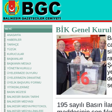
BİK Genel Kurulu
MENÜ
ANASAYFA
B
HABERLER
c
TARİHÇE
TÜZÜK
s
KURUCULAR
r
BAŞKANLAR
Ş
BAŞKANIN MESAJI
YÖNETİM KURULU
y
ÜYELERİMİZE DUYURU
d
ÜYELERİMİZİN DİKKATİNE
ÜYELİK BAŞVURU FORMU
s
YİTİRDİKLERİMİZ
BASIN MÜZESİ
BALIKESİR BASIN TARİHİ
BALIKESİR MEDYASI
195 sayılı Basın İl
BALIKESİR MEDYA PROTOKOL
BALIKESİR MEDYA LİNKLERİ