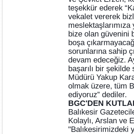
teşekkür ederek “K
vekalet vererek biz
meslektaşlarımıza 
bize olan güvenini
boşa çıkarmayacağı
sorunlarına sahip 
devam edeceğiz. Ay
başarılı bir şekild
Müdürü Yakup Kara
olmak üzere, tüm B
ediyoruz” dediler.
BGC'DEN KUTL
Balıkesir Gazetec
Kolaylı, Arslan ve E
"Balıkesirimizdeki 