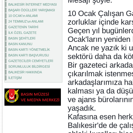
Mesajı şöyle:
BALIKESİR İNTERNET MEDYASI
BAŞARI ÖDÜLLERİ YARIŞMASI
10 Ocak Çalışan Ga
10 OCAK'ın ANLAMI
zorluklar içinde kar
24 TEMMUZ'un ANLAMI
GAZETENİN TARİHİ
Geçen yıl bugünlerd
İLK ÖZEL GAZETE
Ocak'ların yeniden
BASIN ŞEHİTLERİ
BASIN KANUNU
Ancak ne yazık ki 
BASIN KARTI YÖNETMELİK
sektörü daha da köt
BASIN KARTI BAŞVURUSU
GAZETECİLER CEMİYETLERİ
Bir gazeteci arkada
SORUMLULUK BİLDİRGESİ
çıkarılmak istenmesi
BALIKESİR HAKKINDA
İLETİŞİM
arkadaşlarımıza hak
kalması ya da düşü
ve ajans bürolarını
yaşadık.
Kafasına esen herk
Balıkesir'de de çal