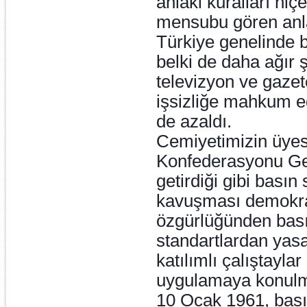
ahlaki kuralları hi
mensubu gören anl
Türkiye genelinde b
belki de daha ağır 
televizyon ve gazete
işsizliğe mahkum ed
de azaldı.
Cemiyetimizin üyes
Konfederasyonu Ge
getirdiği gibi bası
kavuşması demokra
özgürlüğünden bası
standartlardan yasa
katılımlı çalıştayla
uygulamaya konulma
10 Ocak 1961, basın