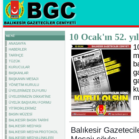
10 Ocak'ın 52. yı
MENÜ
ANASAYFA
1
HABERLER
m
TARİHÇE
TÜZÜK
b
KURUCULAR
g
BAŞKANLAR
g
BAŞKANIN MESAJI
YÖNETİM KURULU
k
ÜYELERİMİZE DUYURU
m
ÜYELERİMİZİN DİKKATİNE
ÜYELİK BAŞVURU FORMU
YİTİRDİKLERİMİZ
BASIN MÜZESİ
BALIKESİR BASIN TARİHİ
BALIKESİR MEDYASI
Balıkesir Gazeteci
BALIKESİR MEDYA PROTOKOL
BALIKESİR MEDYA LİNKLERİ