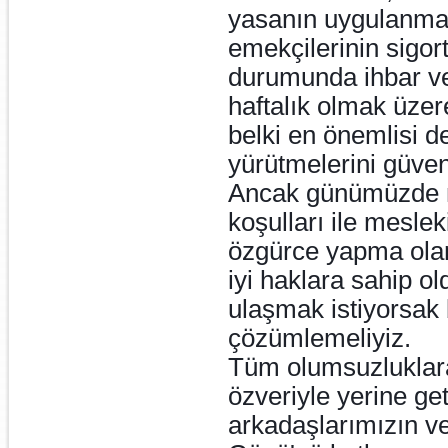
yasanın uygulanmay
emekçilerinin sigort
durumunda ihbar ve 
haftalık olmak üzere
belki en önemlisi de
yürütmelerini güve
Ancak günümüzde m
koşulları ile meslek
özgürce yapma ola
iyi haklara sahip o
ulaşmak istiyorsak b
çözümlemeliyiz.
Tüm olumsuzluklara
özveriyle yerine g
arkadaşlarımızın v