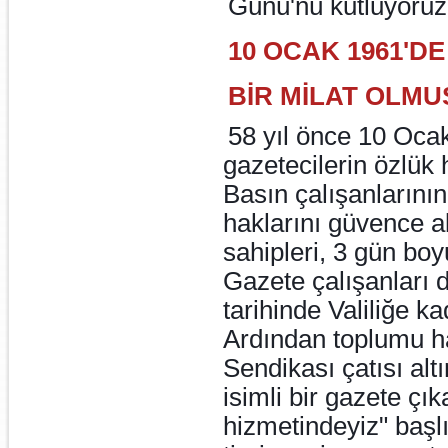
Günü'nü kutluyoruz
10 OCAK 1961'DE
BİR MİLAT OLMU
58 yıl önce 10 Ocak
gazetecilerin özlük
Basın çalışanlarının
haklarını güvence a
sahipleri, 3 gün bo
Gazete çalışanları 
tarihinde Valiliğe k
Ardından toplumu h
Sendikası çatısı al
isimli bir gazete çık
hizmetindeyiz" başlı