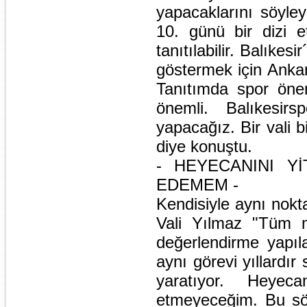
yapacaklarını söyley
10. günü bir dizi et
tanıtılabilir. Balıke
göstermek için Ankar
Tanıtımda spor öne
önemli. Balıkesirs
yapacağız. Bir vali 
diye konuştu.
- HEYECANINI Y
EDEMEM -
Kendisiyle aynı nokta
Vali Yılmaz "Tüm m
değerlendirme yapıl
aynı görevi yıllardır
yaratıyor. Heyeca
etmeyeceğim. Bu söy