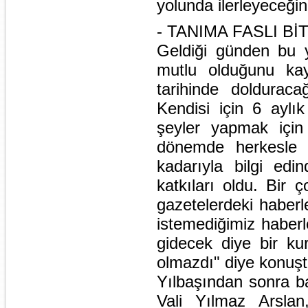
yolunda ilerleyeceğini 
- TANIMA FASLI BİT
Geldiği günden bu y
mutlu olduğunu ka
tarihinde dolduracağ
Kendisi için 6 aylı
şeyler yapmak içi
dönemde herkesle bi
kadarıyla bilgi edi
katkıları oldu. Bir 
gazetelerdeki haberl
istemediğimiz haber
gidecek diye bir ku
olmazdı" diye konuşt
Yılbaşından sonra ba
Vali Yılmaz Arslan