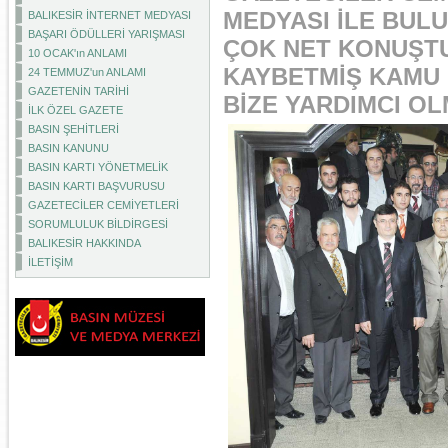
MEDYASI İLE BULU
BALIKESİR İNTERNET MEDYASI
BAŞARI ÖDÜLLERİ YARIŞMASI
ÇOK NET KONUŞTU:
10 OCAK'ın ANLAMI
KAYBETMİŞ KAMU 
24 TEMMUZ'un ANLAMI
GAZETENİN TARİHİ
BİZE YARDIMCI O
İLK ÖZEL GAZETE
BASIN ŞEHİTLERİ
BASIN KANUNU
BASIN KARTI YÖNETMELİK
BASIN KARTI BAŞVURUSU
GAZETECİLER CEMİYETLERİ
SORUMLULUK BİLDİRGESİ
BALIKESİR HAKKINDA
İLETİŞİM