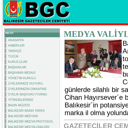
MEDYA VALİY
MENÜ
ANASAYFA
B
HABERLER
A
TARİHÇE
TÜZÜK
t
KURUCULAR
t
BAŞKANLAR
b
BAŞKANIN MESAJI
YÖNETİM KURULU
C
ÜYELERİMİZE DUYURU
günlerde silahlı bir 
ÜYELERİMİZİN DİKKATİNE
ÜYELİK BAŞVURU FORMU
Cihan Hayırsever´e b
YİTİRDİKLERİMİZ
Balıkesir´in potansiy
BASIN MÜZESİ
BALIKESİR BASIN TARİHİ
marka il olma yolunda 
BALIKESİR MEDYASI
BALIKESİR MEDYA PROTOKOL
GAZETECİLER CEM
BALIKESİR MEDYA LİNKLERİ