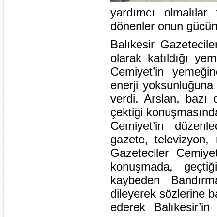
yardımcı olmalılar
dönenler onun gücüne
Balıkesir Gazetecil
olarak katıldığı yem
Cemiyet’in yemeğin
enerji yoksunluğuna 
verdi. Arslan, bazı 
çektiği konuşmasında 
Cemiyet’in düzenled
gazete, televizyon, 
Gazeteciler Cemiy
konuşmada, geçtiği
kaybeden Bandırma
dileyerek sözlerine b
ederek Balıkesir’in