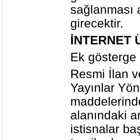
sağlanması a
girecektir.
İNTERNET 
Ek gösterge 
Resmi İlan v
Yayınlar Yöne
maddelerinde
alanındaki a
istisnalar ba