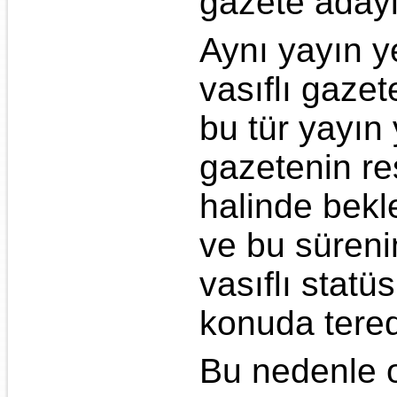
gazete adayl
Aynı yayın y
vasıflı gaze
bu tür yayın
gazetenin re
halinde bekl
ve bu süreni
vasıflı stat
konuda tered
Bu nedenle o