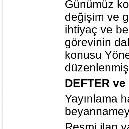
Günümüz koşul
değişim ve g
ihtiyaç ve b
görevinin dah
konusu Yöne
düzenlenmişt
DEFTER ve
Yayınlama ha
beyannameye 
Resmi ilan y