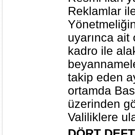
Reklamlar il
Yönetmeliğin
uyarınca ait 
kadro ile ala
beyannameler
takip eden a
ortamda Bası
üzerinden gö
Valiliklere u
DÖRT DEFT