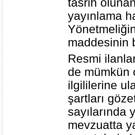
tasrih oluna
yayınlama ha
Yönetmeliğin
maddesinin b
Resmi ilanla
de mümkün o
ilgililerine
şartları göze
sayılarında 
mevzuatta ya