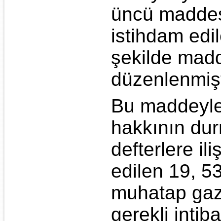
üncü maddesi,
istihdam edil
şekilde madd
düzenlenmişt
Bu maddeyle 
hakkının dur
defterlere il
edilen 19, 5
muhatap gaz
gerekli inti