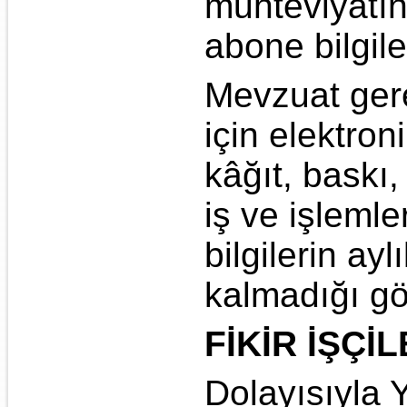
muhteviyatınd
abone bilgile
Mevzuat gere
için elektro
kâğıt, baskı,
iş ve işlemle
bilgilerin a
kalmadığı gö
FİKİR İŞÇİ
Dolayısıyla 