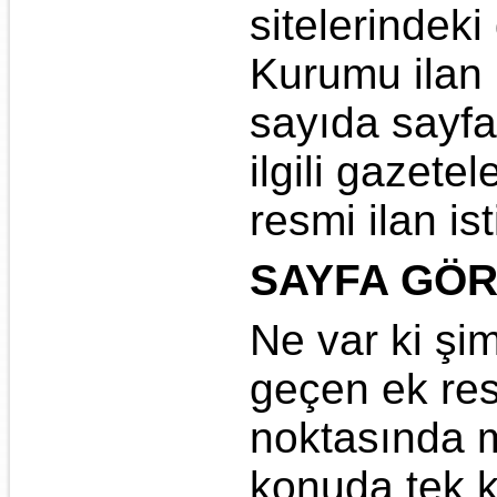
sitelerindeki
Kurumu ilan p
sayıda sayf
ilgili gazete
resmi ilan is
SAYFA GÖR
Ne var ki şi
geçen ek res
noktasında m
konuda tek k