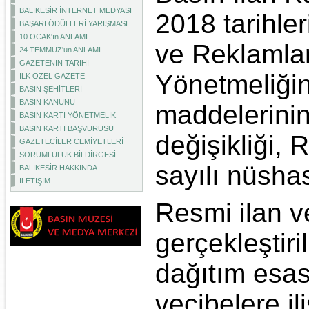
BALIKESİR İNTERNET MEDYASI
2018 tarihler
BAŞARI ÖDÜLLERİ YARIŞMASI
10 OCAK'ın ANLAMI
ve Reklamlar
24 TEMMUZ'un ANLAMI
GAZETENİN TARİHİ
Yönetmeliğin
İLK ÖZEL GAZETE
BASIN ŞEHİTLERİ
BASIN KANUNU
maddelerinin 
BASIN KARTI YÖNETMELİK
BASIN KARTI BAŞVURUSU
değişikliği,
GAZETECİLER CEMİYETLERİ
SORUMLULUK BİLDİRGESİ
sayılı nüsha
BALIKESİR HAKKINDA
İLETİŞİM
Resmi ilan v
gerçekleştiri
dağıtım esasl
vecibelere i