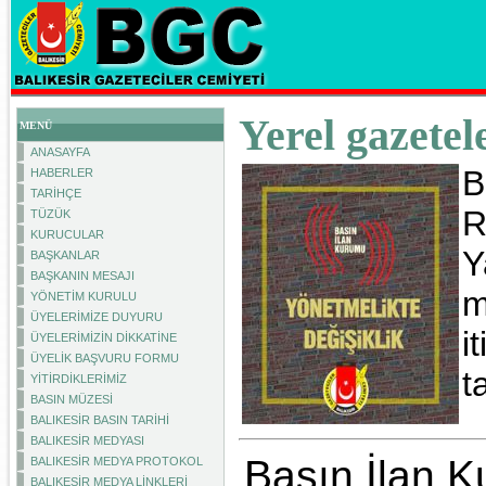
Yerel gazetel
MENÜ
ANASAYFA
B
HABERLER
TARİHÇE
R
TÜZÜK
KURUCULAR
Y
BAŞKANLAR
BAŞKANIN MESAJI
m
YÖNETİM KURULU
ÜYELERİMİZE DUYURU
i
ÜYELERİMİZİN DİKKATİNE
ÜYELİK BAŞVURU FORMU
t
YİTİRDİKLERİMİZ
BASIN MÜZESİ
BALIKESİR BASIN TARİHİ
BALIKESİR MEDYASI
Basın İlan 
BALIKESİR MEDYA PROTOKOL
BALIKESİR MEDYA LİNKLERİ